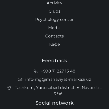
Activity
Clubs
Psychology center
Media
Contacts
Кафе
Feedback
+998 71 227 15 48
info-mg@manaviyat-markazi.uz
Tashkent, Yunusabad district, A. Navoi str.,
5 "a"
Social network