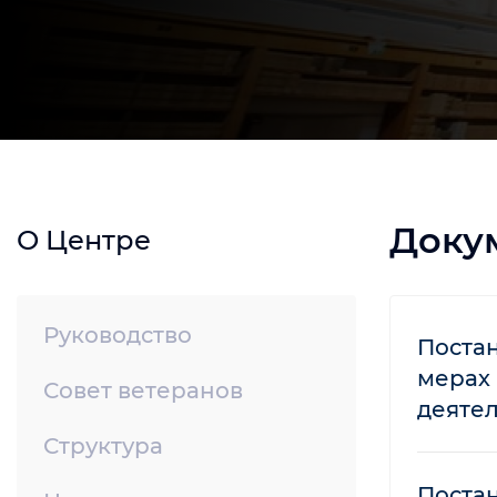
Доку
О Центре
Руководство
Постан
мерах
Совет ветеранов
деяте
Структура
Постан