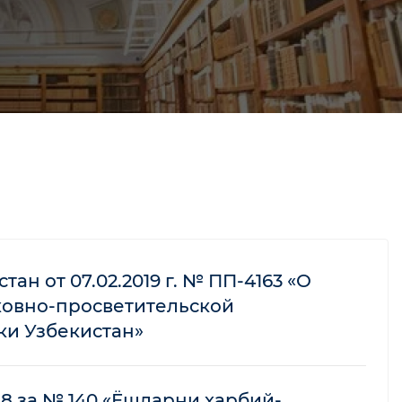
н от 07.02.2019 г. № ПП-4163 «О
ховно-просветительской
ки Узбекистан»
18 за № 140 «Ёшларни ҳарбий-