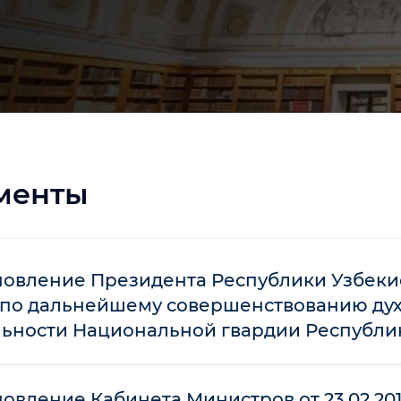
менты
овление Президента Республики Узбекиста
 по дальнейшему совершенствованию ду
льности Национальной гвардии Республи
овление Кабинета Министров от 23.02.20