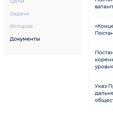
Цели
ватан
Задачи
«Конц
История
Постан
Документы
Постан
корен
уровн
Указ П
дальн
общес