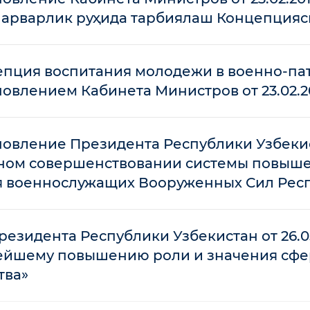
парварлик руҳида тарбиялаш Концепцияс
епция воспитания молодежи в военно-па
овлением Кабинета Министров от 23.02.201
овление Президента Республики Узбекиста
ном совершенствовании системы повыше
я военнослужащих Вооруженных Сил Респ
резидента Республики Узбекистан от 26.0
ейшему повышению роли и значения сферы
тва»