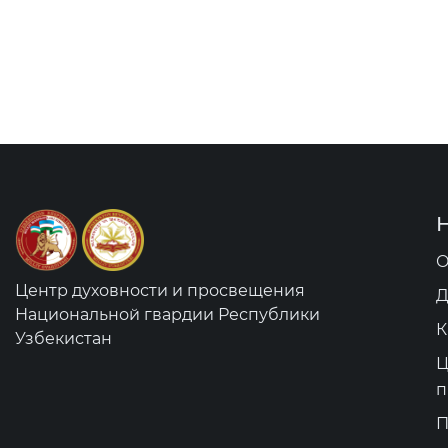
О
Центр духовности и просвещения
Д
Национальной гвардии Республики
К
Узбекистан
Ц
п
П