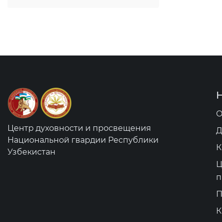
О
Центр духовности и просвещения
Д
Национальной гвардии Республики
К
Узбекистан
Ц
п
П
К