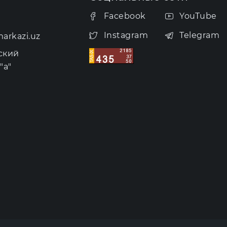
Facebook
YouTube
Instagram
Telegram
arkazi.uz
ский
"а"