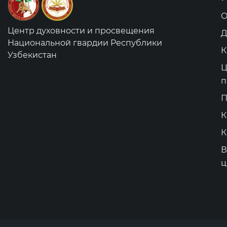
О
Центр духовности и просвещения
Д
Национальной гвардии Республики
К
Узбекистан
Ц
п
П
К
К
В
ц