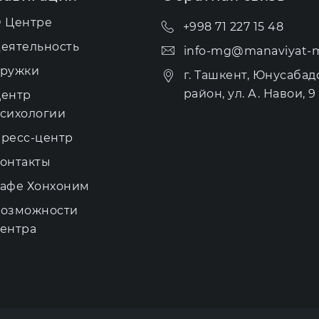
 Центре
+998 71 227 15 48
еятельность
info-mg@manaviyat-m
ружки
г. Ташкент, Юнусабад
район, ул. А. Навои, 9 
ентр
сихологии
ресс-центр
онтакты
афе Хонхоним
озможности
ентра