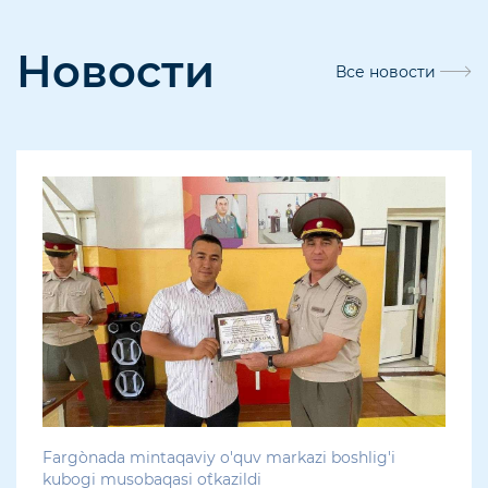
Новости
Все новости
Farg`onada mintaqaviy o'quv markazi boshlig'i
kubogi musobaqasi o`tkazildi