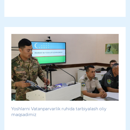
Yoshlarni Vatanparvarlik ruhida tarbiyalash oliy
maqsadimiz