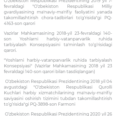
O‘zbekiston Respublikasi Prezidentining 2019 yil 7-
fevraldagi "O‘zbekiston Respublikasi Milliy
gvardiyasining ma'naviy-ma'rifiy faoliyatini yanada
takomillashtirish chora-tadbirlari to‘g‘risida"gi PQ-
4163-son qarori
Vazirlar Mahkamasining 2018-yil 23-fevraldagi 140-
son Yoshlarni harbiy-vatanparvarlik ruhida
tarbiyalash Konsepsiyasini ta'minlash to‘g‘risidagi
qarori.
"Yoshlarni harbiy-vatanparvarlik ruhida tarbiyalash
Konsepsiyasi" (Vazirlar Mahkamasining 2018 yil 23
fevraldagi 140-son qarori bilan tasdiqlangan)
O‘zbekiston Respublikasi Prezidentining 2018 yil 04
avgustdagi "O‘zbekiston Respublikasi Qurolli
Kuchlari harbiy xizmatchilarining ma'naviy-ma'rifiy
saviyasini oshirish tizimini tubdan takomillashtirish
to‘g‘risida"gi PQ-3898-son Farmoni
O‘zbekiston Respublikasi Prezidentining 2020 yil 26