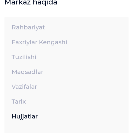
Markaz haqida
Rahbariyat
Faxriylar Kengashi
Tuzilishi
Maqsadlar
Vazifalar
Tarix
Hujjatlar