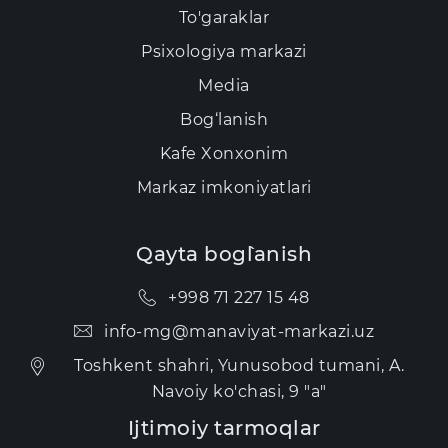
To'garaklar
Psixologiya markazi
Media
Bog‘lanish
Kаfе Xonxonim
Markaz imkoniyatlari
Qayta bog`lanish
+998 71 227 15 48
info-mg@manaviyat-markazi.uz
Toshkent shahri, Yunusobod tumani, A.
Navoiy ko'chasi, 9 "a"
Ijtimoiy tarmoqlar