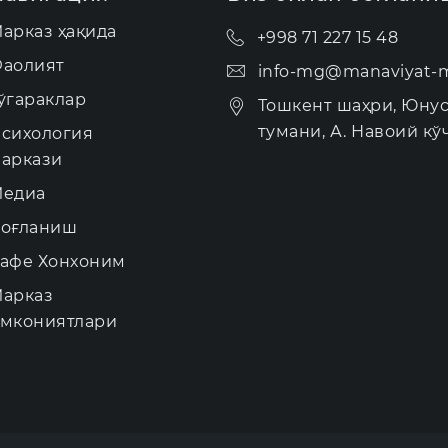
арказ ҳақида
+998 71 227 15 48
аолият
info-mg@manaviyat-m
ўгараклар
Тошкент шаҳри, Юну
тумани, А. Навоий кўч
сихология
аркази
едиа
оғланиш
афе Хонхоним
арказ
мкониятлари