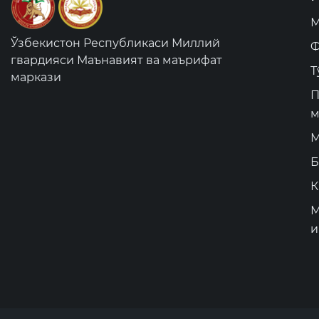
М
Ўзбекистон Республикаси Миллий
Ф
гвардияси Маънавият ва маърифат
Т
маркази
П
м
М
Б
К
М
и