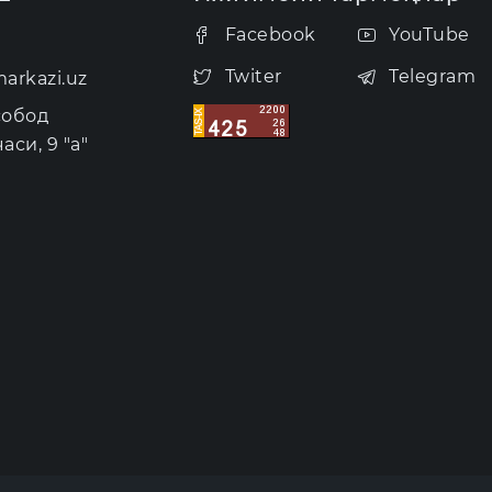
Facebook
YouTube
Twiter
Telegram
arkazi.uz
собод
аси, 9 "а"