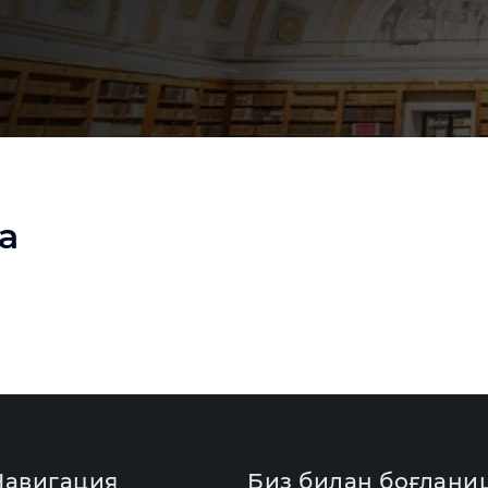
а
Навигация
Биз билан боғлани