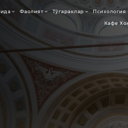
қида
Фаолият
Тўгараклар
Психология
Кафе Хо