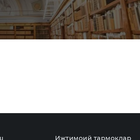
ш
Ижтимоий тармоқлар