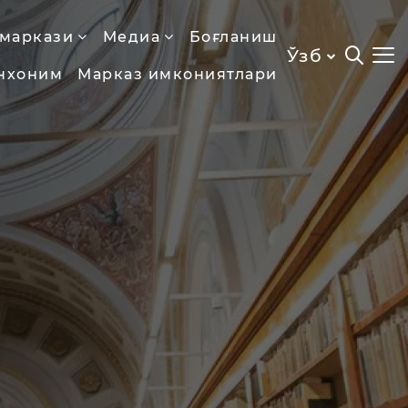
 маркази
Медиа
Боғланиш
Ўзб
нхоним
Марказ имкониятлари