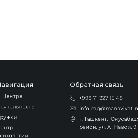
Навигация
Обратная связь
 Центре
+998 71 227 15 48
еятельность
info-mg@manaviyat-m
ружки
г. Ташкент, Юнусабад
район, ул. А. Навои, 9 
ентр
сихологии