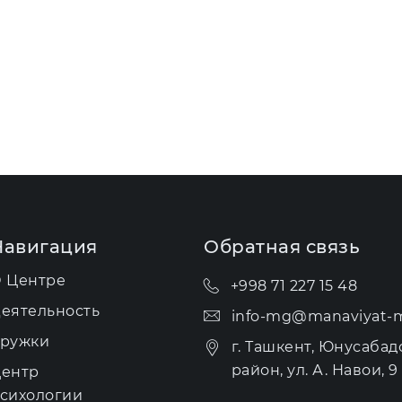
Навигация
Обратная связь
 Центре
+998 71 227 15 48
еятельность
info-mg@manaviyat-m
ружки
г. Ташкент, Юнусабад
район, ул. А. Навои, 9 
ентр
сихологии