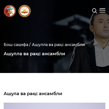
Бош саҳифа /
Ашулла ва рақс ансамбли
Ашулла ва рақс ансамбли
Ашула ва рақс ансамбли