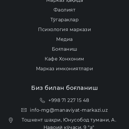
Марказ ҳақида
Фаолият
Тўгараклар
Психология маркази
Медиа
Боғланиш
Кафе Хонхоним
Марказ имкониятлари
Биз билан боғланиш
+998 71 227 15 48
info-mg@manaviyat-markazi.uz
Тошкент шаҳри, Юнусобод тумани, А.
Навоий кўчаси, 9 "а"