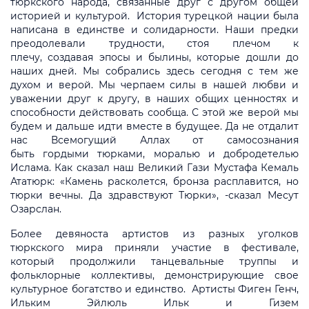
тюркского народа, связанные друг с другом общей
историей и культурой. История турецкой нации была
написана в единстве и солидарности. Наши предки
преодолевали трудности, стоя плечом к
плечу, создавая эпосы и былины, которые дошли до
наших дней. Мы собрались здесь сегодня с тем же
духом и верой. Мы черпаем силы в нашей любви и
уважении друг к другу, в наших общих ценностях и
способности действовать сообща. С этой же верой мы
будем и дальше идти вместе в будущее. Да не отдалит
нас Всемогущий Аллах от самосознания
быть гордыми тюрками, моралью и добродетелью
Ислама. Как сказал наш Великий Гази Мустафа Кемаль
Ататюрк: «Камень расколется, бронза расплавится, но
тюрки вечны. Да здравствуют Тюрки», -сказал Месут
Озарслан.
Более девяноста артистов из разных уголков
тюркского мира приняли участие в фестивале,
который продолжили танцевальные труппы и
фольклорные коллективы, демонстрирующие свое
культурное богатство и единство. Артисты Фиген Генч,
Ильким Эйлюль Ильк и Гизем