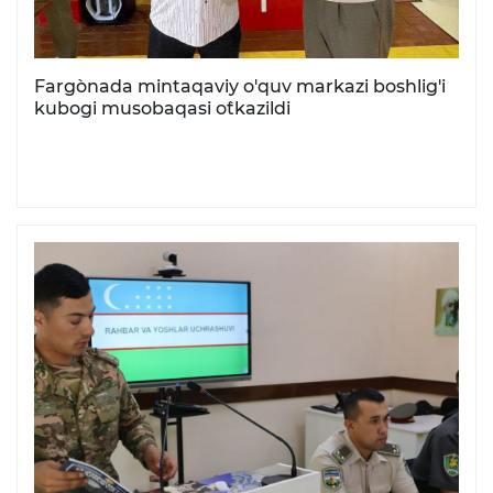
Farg`onada mintaqaviy o'quv markazi boshlig'i
kubogi musobaqasi o`tkazildi