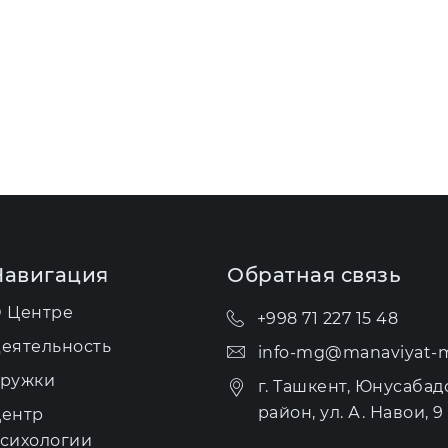
Навигация
Обратная связь
 Центре
+998 71 227 15 48
еятельность
info-mg@manaviyat-m
ружки
г. Ташкент, Юнусабад
район, ул. А. Навои, 9 
ентр
сихологии