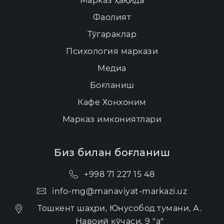
Марказ ҳақида
Фаолият
Тўгараклар
Психология маркази
Медиа
Боғланиш
Кафе Хонхоним
Марказ имкониятлари
Биз билан боғланиш
+998 71 227 15 48
info-mg@manaviyat-markazi.uz
Тошкент шаҳри, Юнусобод тумани, А.
Навоий кўчаси, 9 "а"