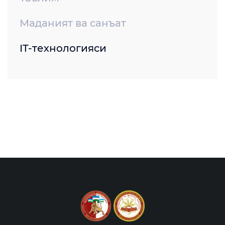
Маданият ва санъат
IT-технологияси