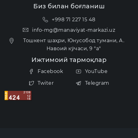
Биз билан боғланиш
+998 71 227 15 48
info-mg@manaviyat-markazi.uz
Тошкент шаҳри, Юнусобод тумани, А.
Навоий кўчаси, 9 "а"
Ижтимоий тармоқлар
Facebook
YouTube
Twiter
Telegram