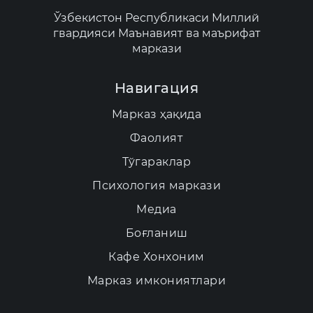
Ўзбекистон Республикаси Миллий
гвардияси Маънавият ва маърифат
маркази
Навигация
Марказ ҳақида
Фаолият
Тўгараклар
Психология маркази
Медиа
Боғланиш
Кафе Хонхоним
Марказ имкониятлари