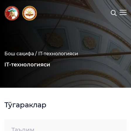
Бош саҳифа /
IT-технологияси
IT-технологияси
Тўгараклар
Таълим