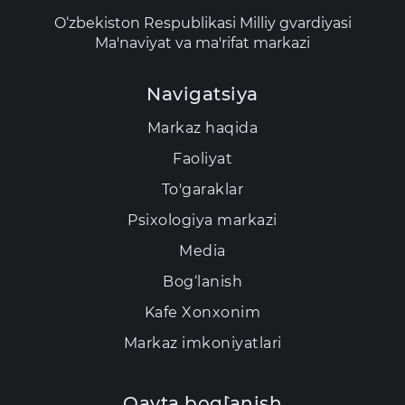
O‘zbekiston Respublikasi Milliy gvardiyasi
Ma'naviyat va ma'rifat markazi
Navigatsiya
Markaz haqida
Faoliyat
To'garaklar
Psixologiya markazi
Media
Bog‘lanish
Kаfе Xonxonim
Markaz imkoniyatlari
Qayta bog`lanish