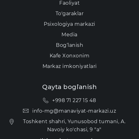
Faoliyat
To'garaklar
Psixologiya markazi
Media
Bog‘lanish
Kаfе Xonxonim
Markaz imkoniyatlari
Qayta bog`lanish
+998 71 227 15 48
info-mg@manaviyat-markazi.uz
Toshkent shahri, Yunusobod tumani, A.
Navoiy ko'chasi, 9 "a"