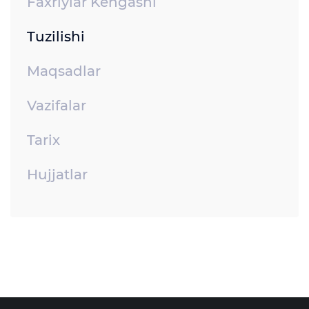
Faxriylar Kengashi
Tuzilishi
Maqsadlar
Vazifalar
Tarix
Hujjatlar