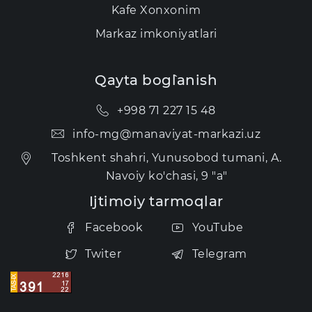
Kаfе Xonxonim
Markaz imkoniyatlari
Qayta bog`lanish
+998 71 227 15 48
info-mg@manaviyat-markazi.uz
Toshkent shahri, Yunusobod tumani, A.
Navoiy ko'chasi, 9 "a"
Ijtimoiy tarmoqlar
Facebook
YouTube
Twiter
Telegram