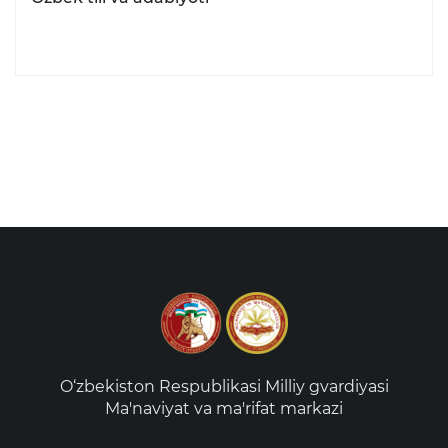
O‘zbekiston Respublikasi Milliy gvardiyasi
Ma'naviyat va ma'rifat markazi