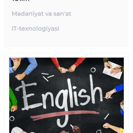
Madaniyat va san'at
IT-texnologiyasi