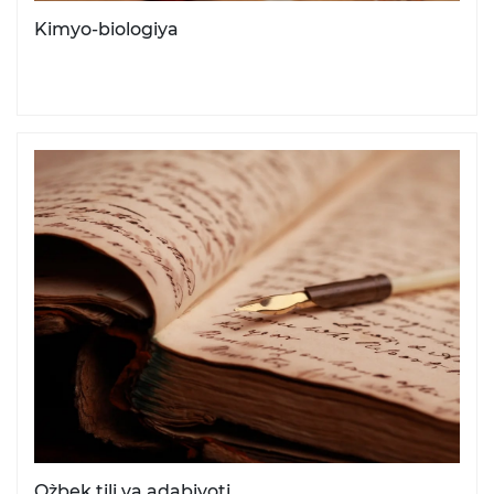
Kimyo-biologiya
O`zbek tili va adabiyoti