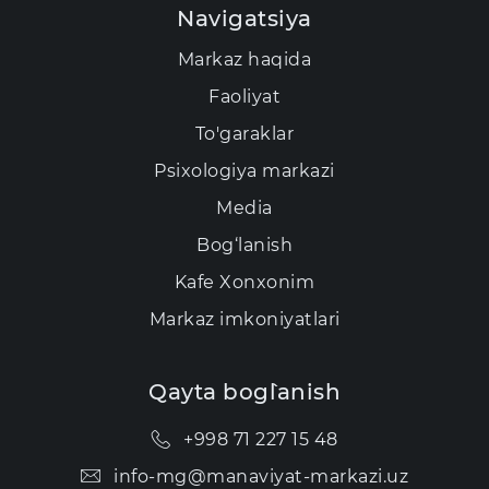
Navigatsiya
Markaz haqida
Faoliyat
To'garaklar
Psixologiya markazi
Media
Bog‘lanish
Kаfе Xonxonim
Markaz imkoniyatlari
Qayta bog`lanish
+998 71 227 15 48
info-mg@manaviyat-markazi.uz