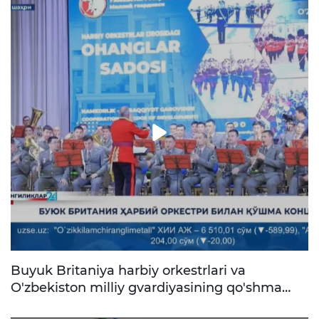
tanishlar va do'stlar kutmoqda. Qo'shiling!
Buyuk Britaniya harbiy orkestrlari va
O'zbekiston milliy gvardiyasining qo'shma
konserti