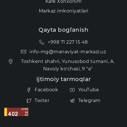
Kаfе Xonxonim
Markaz imkoniyatlari
Qayta bog`lanish
+998 71 227 15 48
info-mg@manaviyat-markazi.uz
Toshkent shahri, Yunusobod tumani, A.
Navoiy ko'chasi, 9 "a"
Ijtimoiy tarmoqlar
Facebook
YouTube
Twiter
Telegram