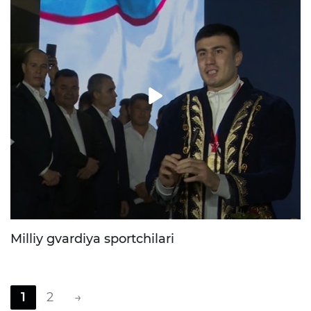
Milliy gvardiya sportchilari
1
2
→