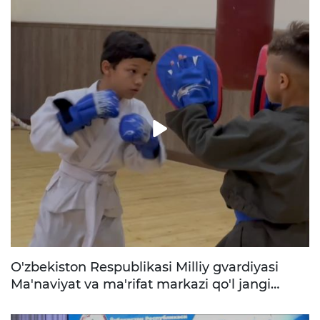
O'zbekiston Respublikasi Milliy gvardiyasi
Ma'naviyat va ma'rifat markazi qo'l jangi
to'garagiga taklif qiladi. Sizni malakali
murabbiylar, yuqori sifatli o'quv zallari, yangi