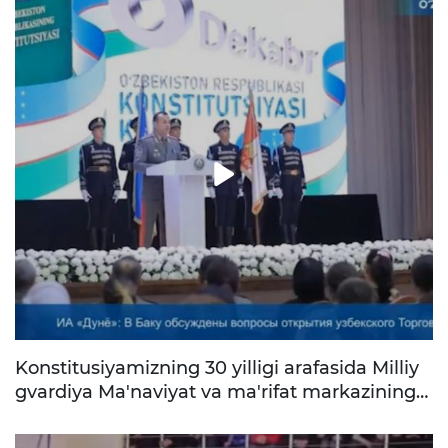
Konstitusiyamizning 30 yilligi arafasida Milliy
gvardiya Ma'naviyat va ma'rifat markazining
tantanali ochilish marosimi bo'lib o'tdi