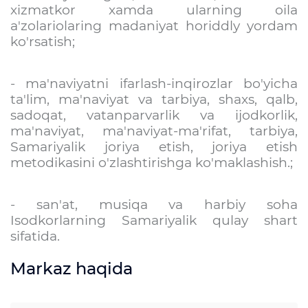
xizmatkor xamda ularning oila
a'zolariolaring madaniyat horiddly yordam
ko'rsatish;
- ma'naviyatni ifarlash-inqirozlar bo'yicha
ta'lim, ma'naviyat va tarbiya, shaxs, qalb,
sadoqat, vatanparvarlik va ijodkorlik,
ma'naviyat, ma'naviyat-ma'rifat, tarbiya,
Samariyalik joriya etish, joriya etish
metodikasini o'zlashtirishga ko'maklashish.;
- san'at, musiqa va harbiy soha
Isodkorlarning Samariyalik qulay shart
sifatida.
Markaz haqida