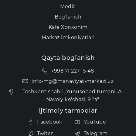
Media
Bog‘lanish
Kаfе Xonxonim
Markaz imkoniyatlari
Qayta bog`lanish
+998 71 227 15 48
info-mg@manaviyat-markazi.uz
Toshkent shahri, Yunusobod tumani, A.
Navoiy ko'chasi, 9 "a"
Ijtimoiy tarmoqlar
Facebook
YouTube
Twiter
Telegram