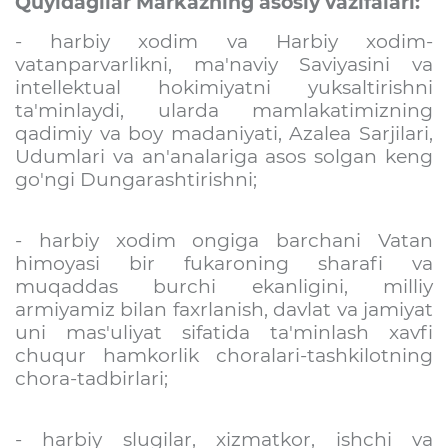
Quyidagilar Markazning asosiy vazifalari:
- harbiy xodim va Harbiy xodim-
vatanparvarlikni, ma'naviy Saviyasini va
intellektual hokimiyatni yuksaltirishni
ta'minlaydi, ularda mamlakatimizning
qadimiy va boy madaniyati, Azalea Sarjilari,
Udumlari va an'analariga asos solgan keng
go'ngi Dungarashtirishni;
- harbiy xodim ongiga barchani Vatan
himoyasi bir fukaroning sharafi va
muqaddas burchi ekanligini, milliy
armiyamiz bilan faxrlanish, davlat va jamiyat
uni mas'uliyat sifatida ta'minlash xavfi
chuqur hamkorlik choralari-tashkilotning
chora-tadbirlari;
- harbiy slugilar, xizmatkor, ishchi va