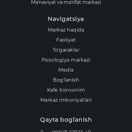
Ma'naviyat va ma'rifat markazi
Navigatsiya
Markaz haqida
Faoliyat
To'garaklar
Psixologiya markazi
Media
Bog‘lanish
Kаfе Xonxonim
Markaz imkoniyatlari
Qayta bog`lanish