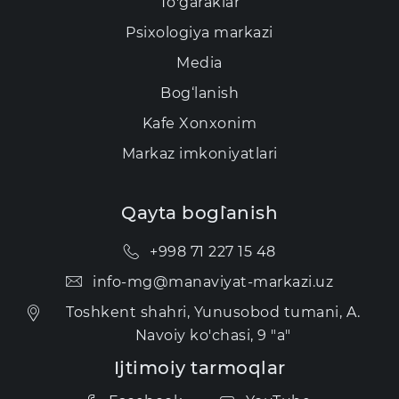
To'garaklar
Psixologiya markazi
Media
Bog‘lanish
Kаfе Xonxonim
Markaz imkoniyatlari
Qayta bog`lanish
+998 71 227 15 48
info-mg@manaviyat-markazi.uz
Toshkent shahri, Yunusobod tumani, A.
Navoiy ko'chasi, 9 "a"
Ijtimoiy tarmoqlar