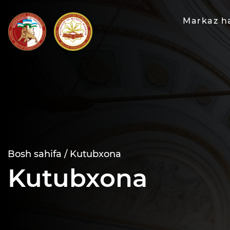
Markaz h
Bosh sahifa /
Kutubxona
Kutubxona