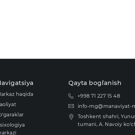
avigatsiya
Qayta bog`lanish
arkaz haqida
+998 71 227 15 48
aoliyat
info-mg@manaviyat-m
o'garaklar
Toshkent shahri, Yun
tumani, A. Navoiy ko'ch
sixologiya
arkazi