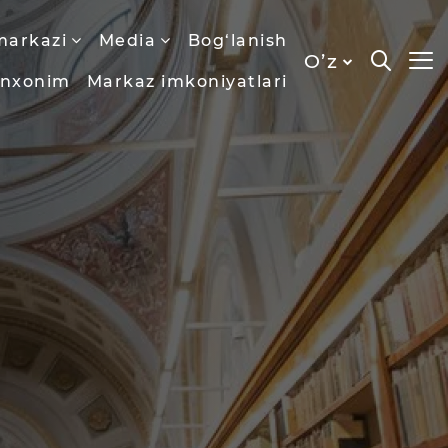
markazi
Media
Bog‘lanish
O’z
onxonim
Markaz imkoniyatlari