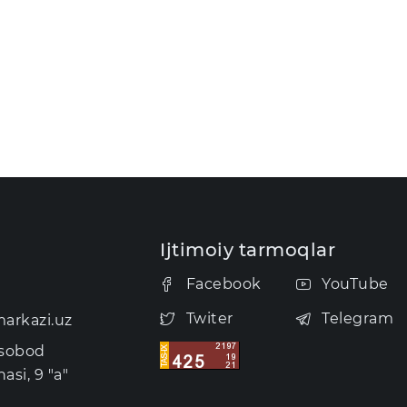
Ijtimoiy tarmoqlar
Facebook
YouTube
Twiter
Telegram
arkazi.uz
usobod
asi, 9 "a"