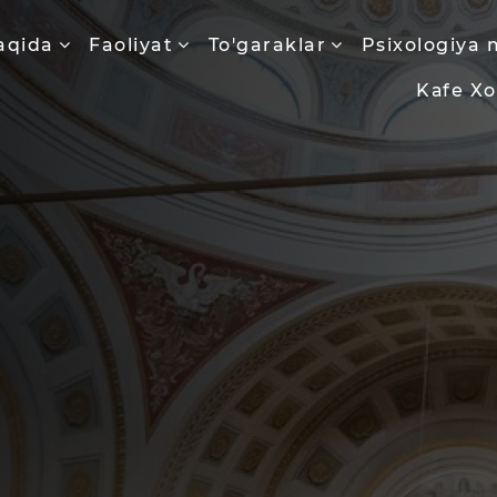
aqida
Faoliyat
To'garaklar
Psixologiya 
Kаfе X