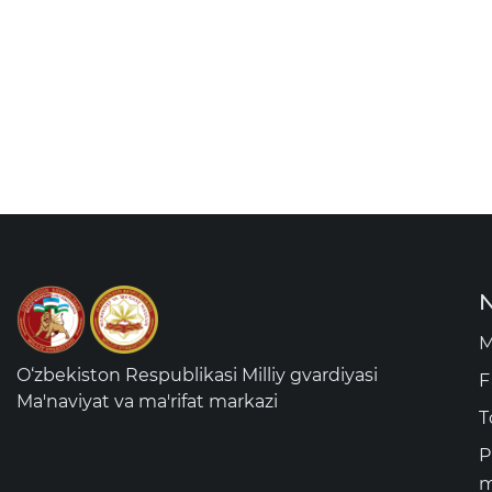
N
M
O‘zbekiston Respublikasi Milliy gvardiyasi
F
Ma'naviyat va ma'rifat markazi
T
P
m