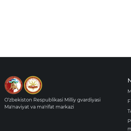
N
M
O‘zbekiston Respublikasi Milliy gvardiyasi
F
Ma'naviyat va ma'rifat markazi
T
P
m