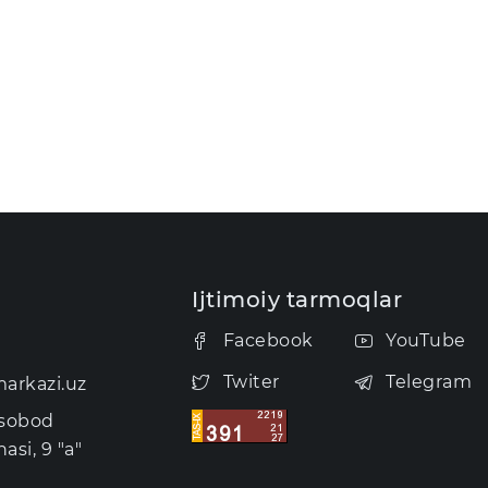
Ijtimoiy tarmoqlar
Facebook
YouTube
Twiter
Telegram
arkazi.uz
usobod
asi, 9 "a"