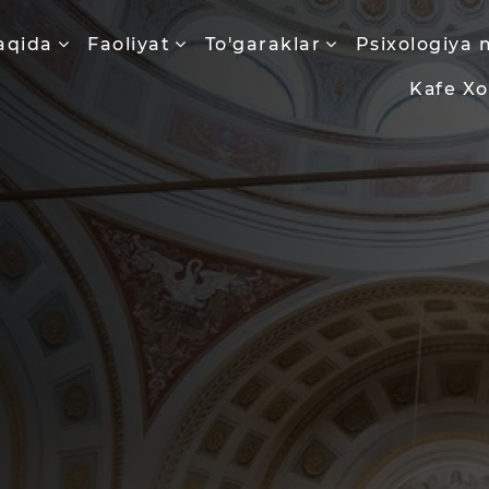
aqida
Faoliyat
To'garaklar
Psixologiya 
Kаfе X