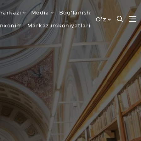
markazi
Media
Bog‘lanish
O’z
onxonim
Markaz imkoniyatlari