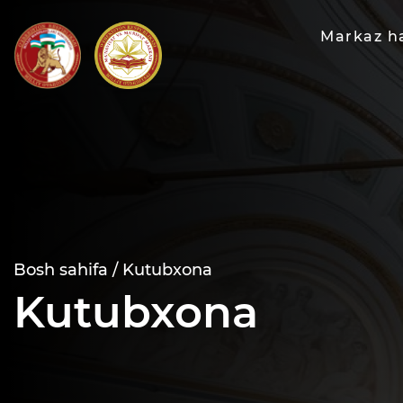
Markaz h
Bosh sahifa /
Kutubxona
Kutubxona