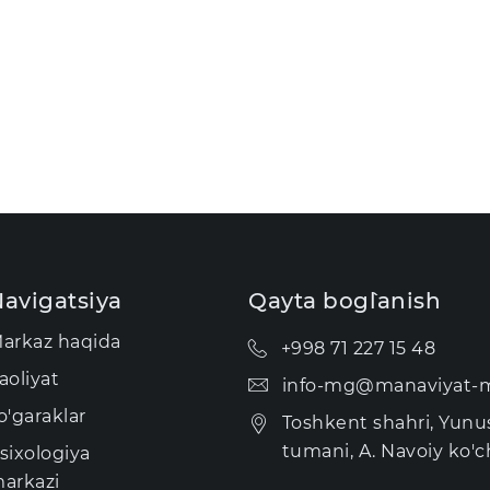
avigatsiya
Qayta bog`lanish
arkaz haqida
+998 71 227 15 48
aoliyat
info-mg@manaviyat-m
o'garaklar
Toshkent shahri, Yun
tumani, A. Navoiy ko'ch
sixologiya
arkazi