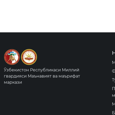
М
Ўзбекистон Республикаси Миллий
Ф
гвардияси Маънавият ва маърифат
Т
маркази
П
м
М
Б