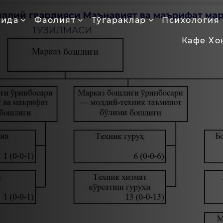
қида
Фаолият
Тўгараклар
Психология
Кафе Хо