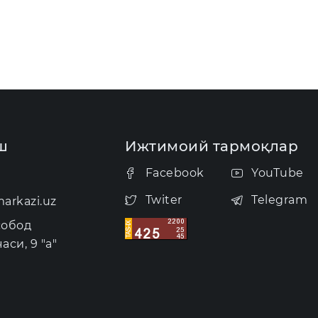
ш
Ижтимоий тармоқлар
Facebook
YouTube
Twiter
Telegram
arkazi.uz
собод
аси, 9 "а"