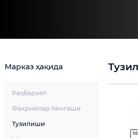
Тузи
Марказ ҳақида
Раҳбарият
Фахрийлар Кенгаши
Тузилиши