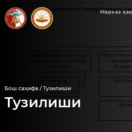
Марказ ҳа
Бош саҳифа /
Тузилиши
Тузилиши