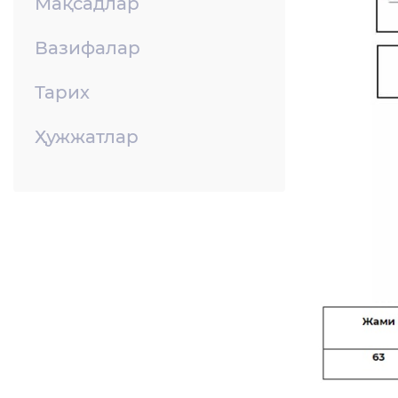
Мақсадлар
Вазифалар
Тарих
Ҳужжатлар