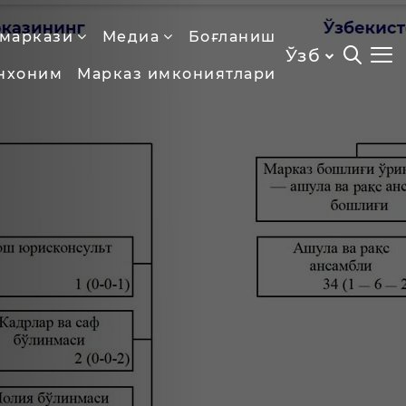
 маркази
Медиа
Боғланиш
Ўзб
нхоним
Марказ имкониятлари