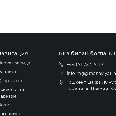
Навигация
Биз билан боғлани
арказ ҳақида
+998 71 227 15 48
аолият
info-mg@manaviyat-m
ўгараклар
Тошкент шаҳри, Юну
тумани, А. Навоий кўч
сихология
аркази
едиа
оғланиш