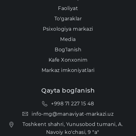
Faoliyat
To'garaklar
Psixologiya markazi
Media
Bog‘lanish
Kаfе Xonxonim
Markaz imkoniyatlari
Qayta bog`lanish
+998 71 227 15 48
info-mg@manaviyat-markazi.uz
Toshkent shahri, Yunusobod tumani, A.
Navoiy ko'chasi, 9 "a"