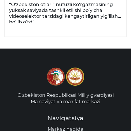
“O‘zbekiston otlari” nufuzli ko‘rgazmasining
yuksak saviyada tashkil etilishi bo’yicha
videoselektor tarzidagi kengaytirilgan yig‘ilish
bo‘lib o‘tdi
O‘zbekiston Respublikasi Milliy gvardiyasi
Ma'naviyat va ma'rifat markazi
Navigatsiya
Markaz haqida