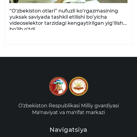
“O‘zbekiston otlari” nufuzli ko‘rgazmasining
yuksak saviyada tashkil etilishi bo’yicha
videoselektor tarzidagi kengaytirilgan yig‘ilish
bo‘lib o‘tdi
O‘zbekiston Respublikasi Milliy gvardiyasi
Ma'naviyat va ma'rifat markazi
Navigatsiya