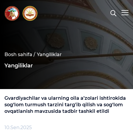
Bosh sahifa /
Yangiliklar
Yangiliklar
Gvardiyachilar va ularning oila a’zolari ishtirokida
sog‘lom turmush tarzini targ'ib qilish va sog‘lom
ovqatlanish mavzusida tadbir tashkil etildi
10.Sen.2025