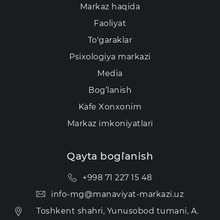
Markaz haqida
Faoliyat
To'garaklar
Psixologiya markazi
Media
Bog‘lanish
Kаfе Xonxonim
Markaz imkoniyatlari
Qayta bog`lanish
+998 71 227 15 48
info-mg@manaviyat-markazi.uz
Toshkent shahri, Yunusobod tumani, A.