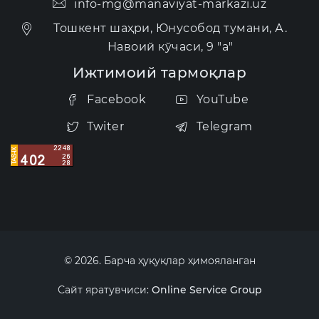
info-mg@manaviyat-markazi.uz
Тошкент шаҳри, Юнусобод тумани, А.
Навоий кўчаси, 9 "а"
Ижтимоий тармоқлар
Facebook
YouTube
Twiter
Telegram
© 2026. Барча ҳуқуқлар ҳимояланган
Сайт яратувчиси:
Online Service Group