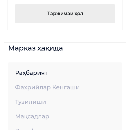
Таржимаи ҳол
Марказ ҳақида
Раҳбарият
Фахрийлар Кенгаши
Тузилиши
Мақсадлар