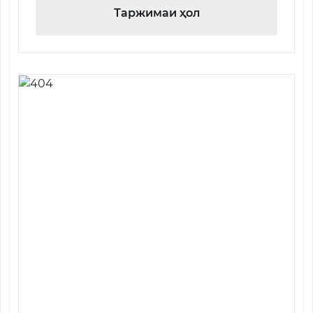
Таржимаи ҳол