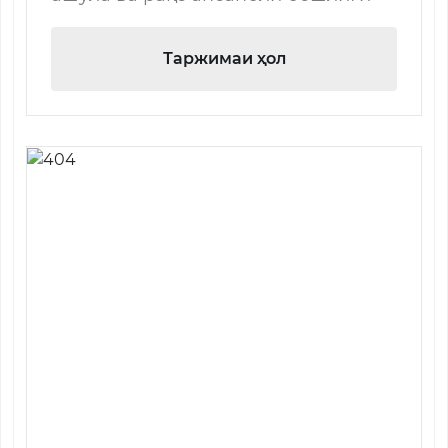
Таржимаи ҳол