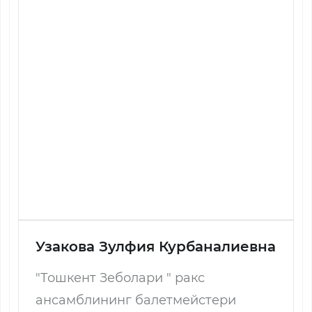
Узакова Зулфия Курбаналиевна
"Тошкент Зеболари " ракс
ансамблининг балетмейстери