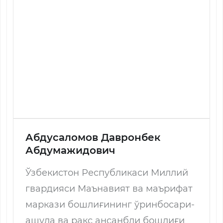
Абдусаломов Давронбек
Абдумажидович
Ўзбекистон Республикаси Миллий
гвардияси Маънавият ва маърифат
маркази бошлиғининг ўринбосари-
ашула ва рақс ансанбли бошлиғи