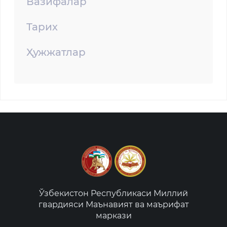
Вазифалар
Тарих
Ҳужжатлар
Ўзбекистон Республикаси Миллий
гвардияси Маънавият ва маърифат
маркази