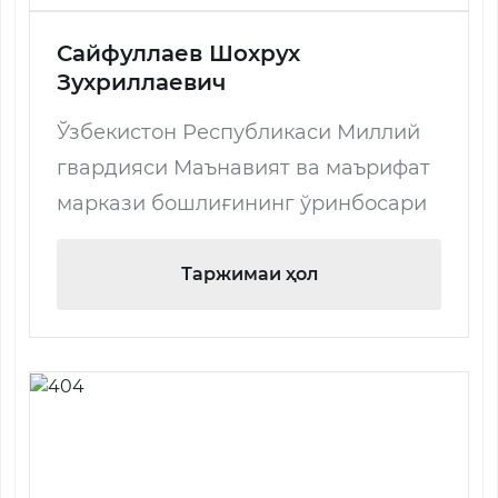
Сайфуллаев Шохрух
Зухриллаевич
Ўзбекистон Республикаси Миллий
гвардияси Маънавият ва маърифат
маркази бошлиғининг ўринбосари
Таржимаи ҳол