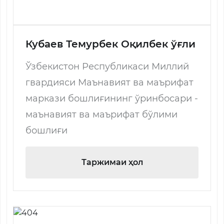
Кубаев Темурбек Оқилбек ўғли
Ўзбекистон Республикаси Миллий
гвардияси Маънавият ва маърифат
маркази бошлиғининг ўринбосари -
маънавият ва маърифат бўлими
бошлиғи
Таржимаи ҳол