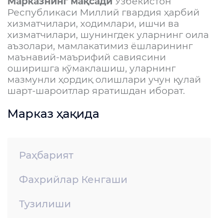
Марказнинг мақсади
Ўзбекистон
Республикаси Миллий гвардия ҳарбий
хизматчилари, ходимлари, ишчи ва
хизматчилари, шунингдек уларнинг оила
аъзолари, мамлакатимиз ёшларининг
маънавий-маърифий савиясини
оширишга кўмаклашиш, уларнинг
мазмунли ҳордиқ олишлари учун қулай
шарт-шароитлар яратишдан иборат.
Марказ ҳақида
Раҳбарият
Фахрийлар Кенгаши
Тузилиши