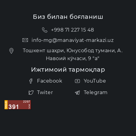
Биз билан боғланиш
+998 71 227 15 48
info-mg@manaviyat-markazi.uz
Тошкент шаҳри, Юнусобод тумани, А.
Навоий кўчаси, 9 "а"
Ижтимоий тармоқлар
Facebook
YouTube
Twiter
Telegram