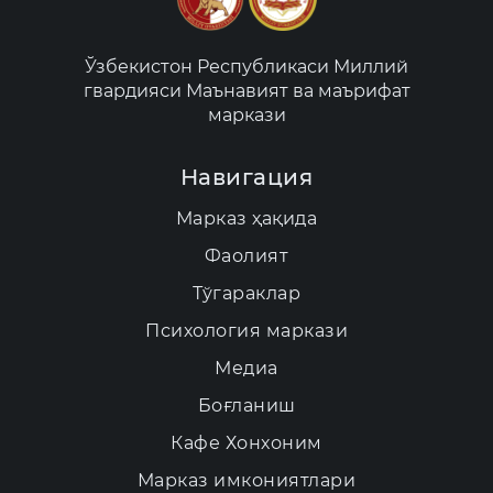
Ўзбекистон Республикаси Миллий
гвардияси Маънавият ва маърифат
маркази
Навигация
Марказ ҳақида
Фаолият
Тўгараклар
Психология маркази
Медиа
Боғланиш
Кафе Хонхоним
Марказ имкониятлари