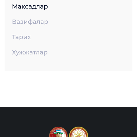
Мақсадлар
Вазифалар
Тарих
Ҳужжатлар