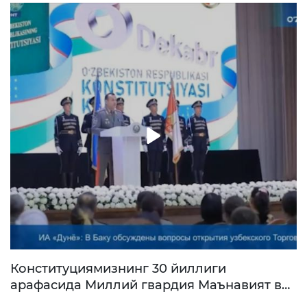
Конституциямизнинг 30 йиллиги
арафасида Миллий гвардия Маънавият ва
маърифат марказининг тантанали очилиш