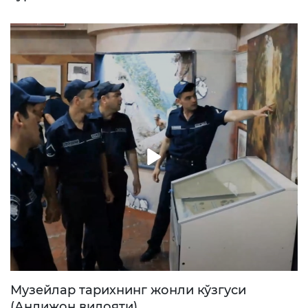
Музейлар тарихнинг жонли кўзгуси
(Андижон вилояти)