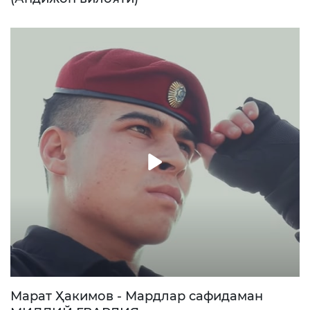
Марат Ҳакимов - Мардлар сафидаман