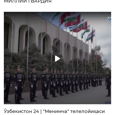
МИЛЛИЙ ГВАРДИЯ
Ўзбекистон 24 | "Менимча" телелойиҳаси