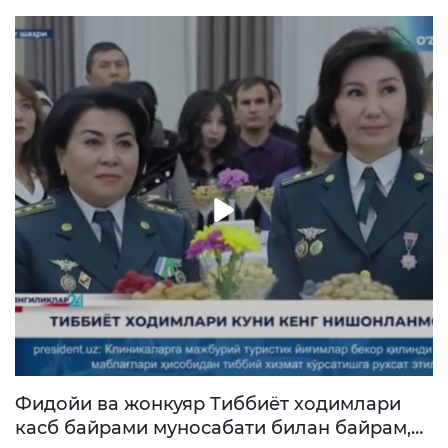
Фидойи ва жонкуяр Тиббиёт ходимлари
касб байрами муносабати билан байрам,