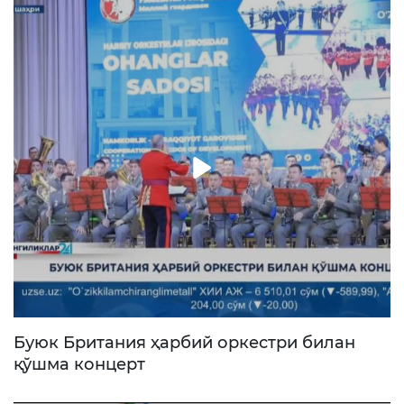
юқори сифатли ўқув заллари, янги
танишлар ва дўстлар кутмоқда. Қўшилинг!
Буюк Британия ҳарбий оркестри билан
қўшма концерт