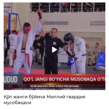
маросими бўлиб ўтди
Қўл жанги бўйича Миллий гвардия
мусобақаси