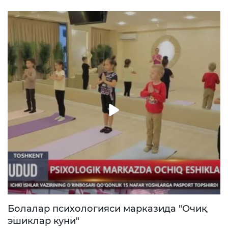
тадбирлар отказилди.
Болалар психологияси марказида "Очиқ
эшиклар куни"