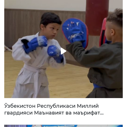
Ўзбекистон Республикаси Миллий
гвардияси Маънавият ва маърифат
маркази қўл жанги тўгарагига таклиф
қилади. Сизни малакали мураббийлар,