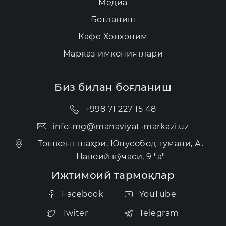
Медиа
Боғланиш
Кафе Хонхоним
Марказ имкониятлари
Биз билан боғланиш
+998 71 227 15 48
info-mg@manaviyat-markazi.uz
Тошкент шаҳри, Юнусобод тумани, А.
Навоий кўчаси, 9 "а"
Ижтимоий тармоқлар
Facebook
YouTube
Twiter
Telegram