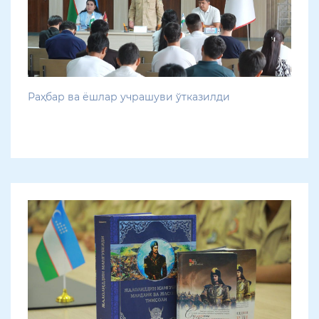
Раҳбар ва ёшлар учрашуви ўтказилди