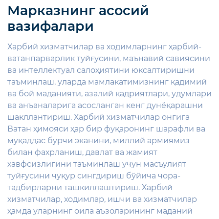
Марказнинг асосий
вазифалари
Харбий хизматчилар ва ходимларнинг ҳарбий-
ватанпарварлик туйғусини, маънавий савиясини
ва интеллектуал салоҳиятини юксалтиришни
таъминлаш, уларда мамлакатимизнинг қадимий
ва бой маданияти, азалий қадриятлари, удумлари
ва анъаналарига асосланган кенг дунёқарашни
шакллантириш. Харбий хизматчилар онгига
Ватан ҳимояси ҳар бир фуқаронинг шарафли ва
муқаддас бурчи эканини, миллий армиямиз
билан фахрланиш, давлат ва жамият
хавфсизлигини таъминлаш учун масъулият
туйғусини чуқур сингдириш бўйича чора-
тадбирларни ташкиллаштириш. Харбий
хизматчилар, ходимлар, ишчи ва хизматчилар
ҳамда уларнинг оила аъзоларининг маданий