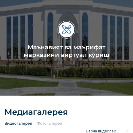
Маънавият ва маърифат
марказини виртуал кўриш
Медиагалерея
Видеогалерея
Фотогалерея
Барча видеолар