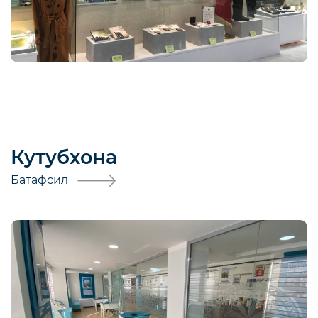
Кутубхона
Батафсил