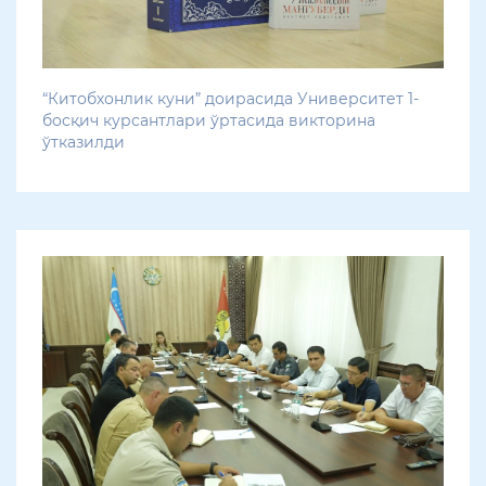
“Китобхонлик куни” доирасида Университет 1-
босқич курсантлари ўртасида викторина
ўтказилди