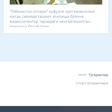
“Ўзбекистон отлари” нуфузли кўргазмасининг
юксак савияда ташкил этилиши бўйича
видеоселектор тарзидаги кенгайтирилган
йиғилиш бўлиб ўтди
Тўгараклар
Спорт тўгараклари