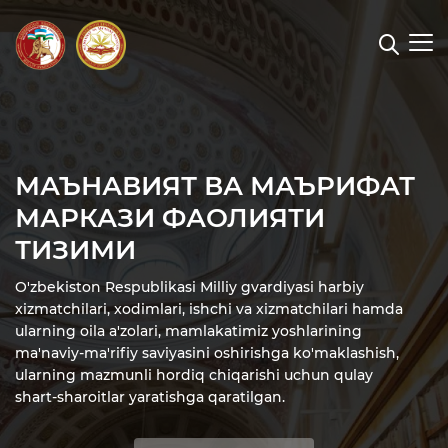
МАЪНАВИЯТ ВА МАЪРИФАТ
МАРКАЗИ ФАОЛИЯТИ
ТИЗИМИ
O'zbekiston Respublikasi Мilliy gvardiyasi harbiy
xizmatchilari, xodimlari, ishchi va xizmatchilari hamda
ularning oila a'zolari, mamlakatimiz yoshlarining
ma'naviy-ma'rifiy saviyasini oshirishga ko'maklashish,
ularning mazmunli hordiq chiqarishi uchun qulay
shart-sharoitlar yaratishga qaratilgan.