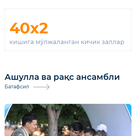
40
x2
кишига мўлжаланган кичик заллар
Ашулла ва рақс ансамбли
Батафсил