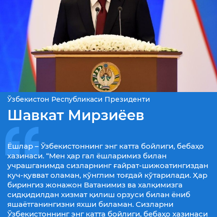
Ўзбекистон Республикаси Президенти
Шавкат Мирзиёев
Ёшлар – Ўзбекистоннинг энг катта бойлиги, бебаҳо
хазинаси. “Мен ҳар гал ёшларимиз билан
учрашганимда сизларнинг ғайрат-шижоатингиздан
куч-қувват оламан, кўнглим тоғдай кўтарилади. Ҳар
бирингиз жонажон Ватанимиз ва халқимизга
сидқидилдан хизмат қилиш орзуси билан ёниб
яшаётганингизни яхши биламан. Сизларни
Ўзбекистоннинг энг катта бойлиги, бебаҳо хазинаси