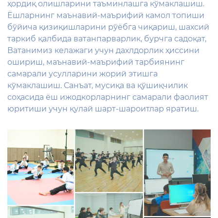
ҳордиқ олишларини таъминлашга кўмаклашиш.
Ёшларнинг маънавий-маърифий камол топиши
бўйича қизиқишларини рўёбга чиқариш, шахсий
таркиб қалбида ватанпарварлик, бурчга садоқат,
Ватанимиз келажаги учун дахлдорлик ҳиссини
ошириш, маънавий-маърифий тарбиянинг
самарали усулларини жорий этишга
кўмаклашиш. Санъат, мусиқа ва қўшиқчилик
соҳасида ёш ижодкорларнинг самарали фаолият
юритиши учун қулай шарт-шароитлар яратиш.