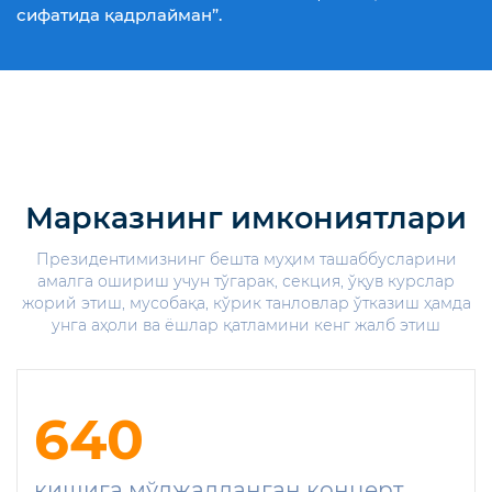
сифатида қадрлайман”.
Марказнинг имкониятлари
Президентимизнинг бешта муҳим ташаббусларини
амалга ошириш учун тўгарак, секция, ўқув курслар
жорий этиш, мусобақа, кўрик танловлар ўтказиш ҳамда
унга аҳоли ва ёшлар қатламини кенг жалб этиш
640
кишига мўлжалланган концерт