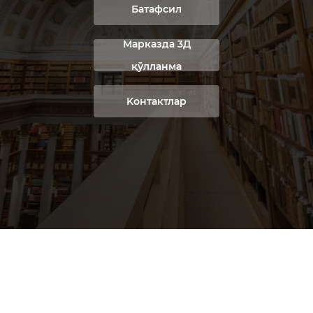
Батафсил
Марказда 3Д
қўлланма
Kонтактлар