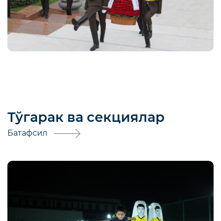
Тўгарак ва секциялар
Батафсил