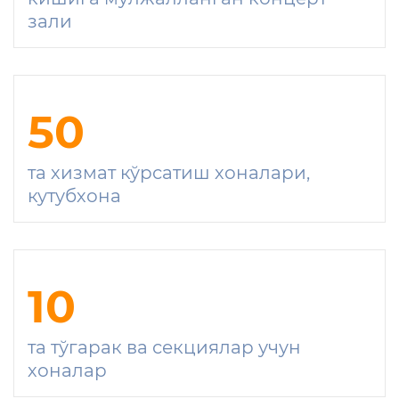
зали
50
та хизмат кўрсатиш хоналари,
кутубхона
10
та тўгарак ва секциялар учун
хоналар