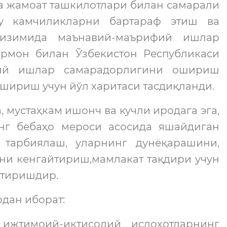
а жамоат ташкилотлари билан самарали
бу камчиликларни бартараф этиш ва
тизимида маънавий-маърифий ишлар
рмон билан Ўзбекистон Республикаси
фий ишлар самарадорлигини ошириш
шириш учун йўл харитаси тасдиқланди.
 мустаҳкам ишонч ва кучли иродага эга,
нг бебаҳо мероси асосида яшайдиган
тарбиялаш, уларнинг дунёқарашини,
ни кенгайтириш,мамлакат тақдири учун
нтиришдир.
дан иборат:
ижтимоий-иқтисодий ислоҳотларнинг