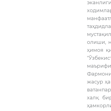
эканлиг
ходимл
манфаат
таҳдидла
мустақи
олиши, 
ҳимоя қ
"Ўзбеки
маъриф
Фармони
жасур ҳ
ватанпа
халқ би
ҳамкорл