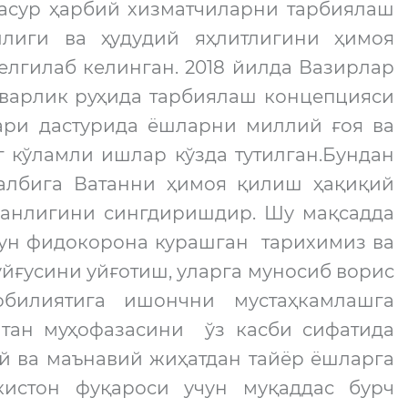
жасур ҳарбий хизматчиларни тарбиялаш
ллиги ва ҳудудий яҳлитлигини ҳимоя
лгилаб келинган. 2018 йилда Вазирлар
варлик руҳида тарбиялаш концепцияси
ари дастурида ёшларни миллий ғоя ва
г кўламли ишлар кўзда тутилган.Бундан
қалбига Ватанни ҳимоя қилиш ҳақиқий
канлигини сингдиришдир. Шу мақсадда
чун фидокорона курашган тарихимиз ва
ғусини уйғотиш, уларга муносиб ворис
илиятига ишончни мустаҳкамлашга
атан муҳофазасини ўз касби сифатида
й ва маънавий жиҳатдан тайёр ёшларга
истон фуқароси учун муқаддас бурч