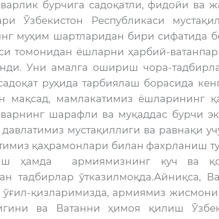
рварлик бурчига садоқатли, фидойи ва 
ари Ўзбекистон Республикаси мустақи
нг муҳим шартларидан бири сифатида бе
си томонидан ёшларни ҳарбий-ватанпар
анди. Уни амалга ошириш чора-тадбирл
садоқат руҳида тарбиялаш борасида кен
ан мақсад, мамлакатимиз ёшларининг 
рварнинг шарафли ва муқаддас бурчи э
 давлатимиз мустақиллиги ва равнақи у
имиз қаҳрамонлари билан фахрланиш туй
лаш ҳамда армиямизнинг куч ва қоб
ган тадбирлар ўтказилмоқда.Айниқса, В
н ўғил-қизларимизда, армиямиз жисмони
игини ва Ватанни ҳимоя қилиш Ўзбек