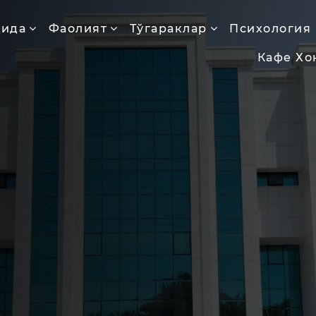
қида
Фаолият
Тўгараклар
Психология
Кафе Хо