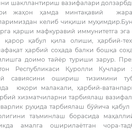
ини шакллантириш вазифалари долзарбди
ари жаҳон ҳамда минтақавий жара
ларимиздан келиб чиқиши муҳимдир.Буни
рга қарши мафкуравий иммунитетга эга 
л қарор қабул қила олиши, ҳарбий-те
нафақат ҳарбий соҳада балки бошқа соҳ
илишга доимо тайёр туриши зарур. През
стон Республикаси Қуролли Кучлари 
ий савиясини ошириш тизимини тубд
да юқори малакали, ҳарбий-ватанпарв
арбий хизматчиларни тарбиялаш вазифал
рварлик руҳида тарбиялаш бўйича қабул
рлигини таъминлаш борасида маҳалли
икда амалга оширилаётган чора-та