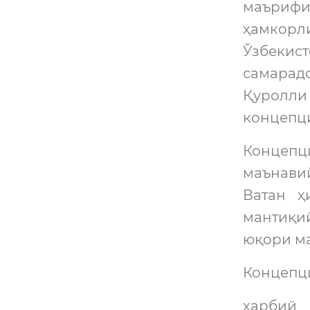
маърифи
ҳамкорл
Ўзбекис
самарад
Қуролли
концепци
Концепци
маънави
Ватан ҳ
мантиқи
юқори м
Концепци
ҳарбий 