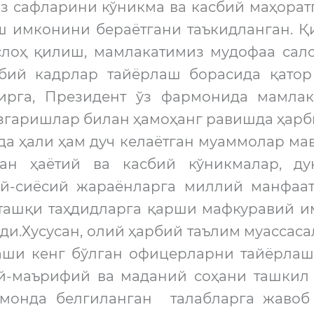
 сафларини кўникма ва касбий маҳоратг
ш имконини бераётгани таъкидланган. Қ
слоҳ қилиш, мамлакатимиз мудофаа сало
рбий кадрлар тайёрлаш борасида қато
ирга, Президент ўз фармонида мамлак
ўзгаришлар билан ҳамоҳанг равишда ҳар
а ҳали ҳам дуч келаётган муаммолар ма
ган ҳаётий ва касбий кўникмалар, д
й-сиёсий жараёнларга миллий манфаат
 ташқи таҳдидларга қарши мафкуравий и
ди.Хусусан, олий ҳарбий таълим муасса
аши кенг бўлган офицерларни тайёрлаш,
й-маърифий ва маданий соҳани ташкил 
монда белгиланган талабларга жавоб 