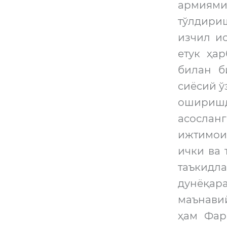
армиямиз
тўлдири
изчил и
етук ҳа
билан б
сиёсий 
оширишд
асослан
ижтимои
ички ва
таъкидла
дунёқар
маънави
ҳам Фар