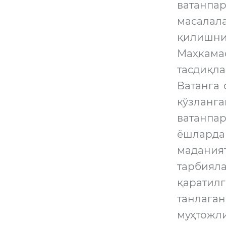
ватанпа
масалал
қилишни
Маҳкама
тасдиқл
Ватанга 
кўзланг
ватанпа
ёшларда
маданият
тарбия
қаратил
танлага
муҳтожл