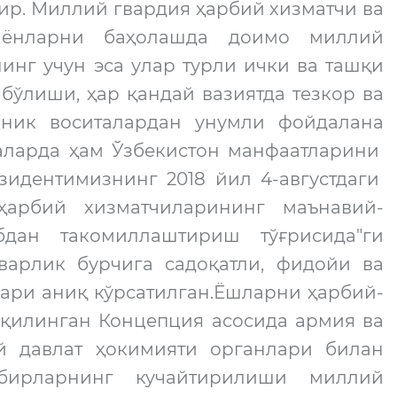
р. Миллий гвардия ҳарбий хизматчи ва
ёнларни баҳолашда доимо миллий
нг учун эса улар турли ички ва ташқи
бўлиши, ҳар қандай вазиятда тезкор ва
хник воситалардан унумли фойдалана
аларда ҳам Ўзбекистон манфаатларини
идентимизнинг 2018 йил 4-августдаги
ҳарбий хизматчиларининг маънавий-
ан такомиллаштириш тўғрисида"ги
арлик бурчига садоқатли, фидойи ва
ари аниқ кўрсатилган.Ёшларни ҳарбий-
 қилинган Концепция асосида армия ва
й давлат ҳокимияти органлари билан
дбирларнинг кучайтирилиши миллий