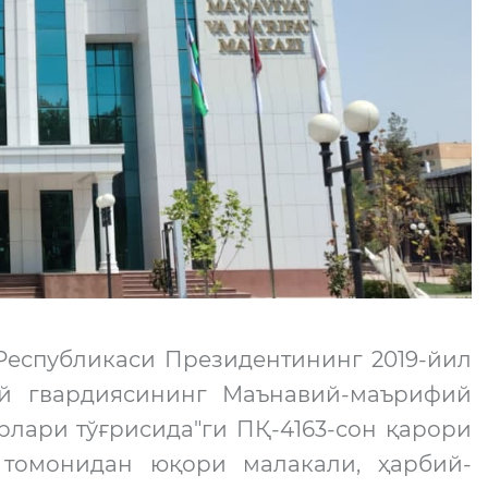
Республикаси Президентининг 2019-йил
ий гвардиясининг Маънавий-маърифий
лари тўғрисида"ги ПҚ-4163-сон қарори
 томонидан юқори малакали, ҳарбий-