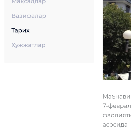
Мақсадлар
Вазифалар
Тарих
Ҳужжатлар
Маънави
7-февра
фаолият
асосида