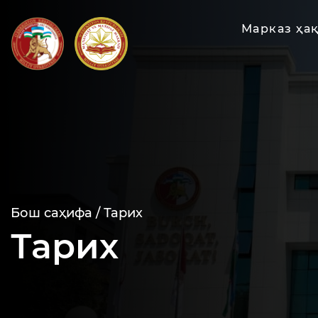
Марказ ҳа
Бош саҳифа /
Тарих
Тарих