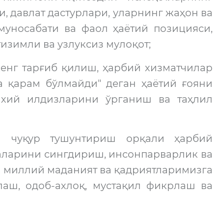
, давлат дастурлари, уларнинг жаҳон ва
уносабати ва фаол ҳаётий позицияси,
изимли ва узлуксиз мулоқот;
енг тарғиб қилиш, ҳарбий хизматчилар
га қарам бўлмайди" деган ҳаётий ғояни
ихий илдизларини ўрганиш ва таҳлил
 чуқур тушунтириш орқали ҳарбий
наларини сингдириш, инсонпарварлик ва
 миллий маданият ва қадриятларимизга
аш, одоб-ахлоқ, мустақил фикрлаш ва