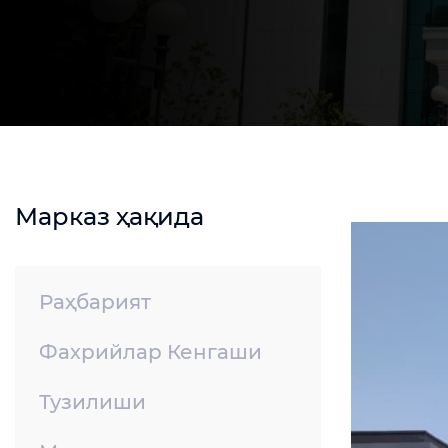
Марказ ҳақида
Раҳбарият
Фахрийлар Кенгаши
Тузилиши