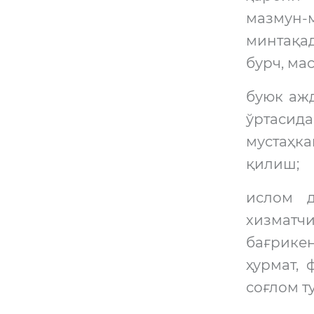
мазмун-м
минтақа
бурч, ма
буюк аж
ўртасида
мустаҳк
қилиш;
ислом 
хизматчи
бағрикен
ҳурмат,
соғлом т