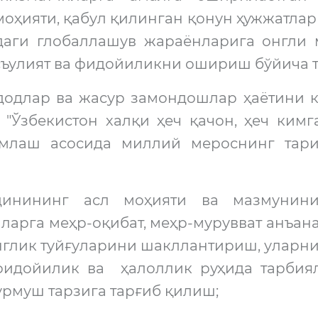
оҳияти, қабул қилинган қонун ҳужжатлари
даги глобаллашув жараёнларига онгли м
съулият ва фидойиликни ошириш бўйича т
додлар ва жасур замондошлар ҳаётини к
 "Ўзбекистон халқи ҳеч қачон, ҳеч ким
амлаш асосида миллий мероснинг тар
динининг асл моҳияти ва мазмунини
ларга меҳр-оқибат, меҳр-мурувват анъа
глик туйғуларини шакллантириш, уларни
 фидойилик ва ҳалоллик руҳида тарбиял
урмуш тарзига тарғиб қилиш;