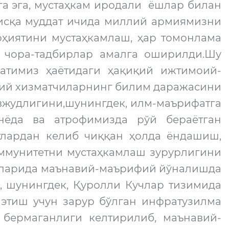
а эга, мустаҳкам иродали ёшлар билан
исқа муддат ичида миллий армиямизни
ҳиятини мустаҳкамлаш, ҳар томонлама
р чора-тадбирлар амалга оширилди.Шу
атимиз ҳаётидаги ҳақиқий ижтимоий-
бий хизматчиларнинг билим даражасини
вжудлигини,шунингдек, илм-маърифатга
унёда ва атрофимизда рўй бераётган
лардан келиб чиққан ҳолда ёндашиш,
ммунитетни мустаҳкамлаш зурурлигини
саларида маънавий-маърифий йўналишда
 шунингдек, Қуролли Кучлар тизимида
этиш учун зарур бўлган инфратузилма
бермаганлиги келтирилиб, маънавий-