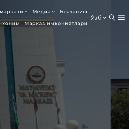
 маркази
Медиа
Боғланиш
Ўзб
нхоним
Марказ имкониятлари