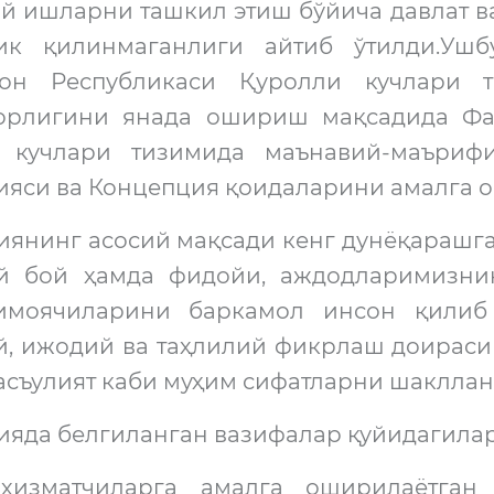
й ишларни ташкил этиш бўйича давлат в
ик қилинмаганлиги айтиб ўтилди.Уш
тон Республикаси Қуролли кучлари 
орлигини янада ошириш мақсадида Фа
 кучлари тизимида маънавий-маъри
яси ва Концепция қоидаларини амалга о
янинг асосий мақсади кенг дунёқарашга,
й бой ҳамда фидойи, аждодларимизни
имоячиларини баркамол инсон қилиб 
й, ижодий ва таҳлилий фикрлаш доираси
асъулият каби муҳим сифатларни шаклла
яда белгиланган вазифалар қуйидагилар
хизматчиларга амалга оширилаётган 