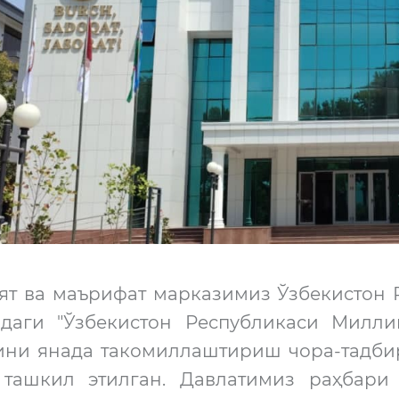
ят ва маърифат марказимиз Ўзбекистон 
лдаги "Ўзбекистон Республикаси Милл
ини янада такомиллаштириш чора-тадбир
 ташкил этилган. Давлатимиз раҳбари