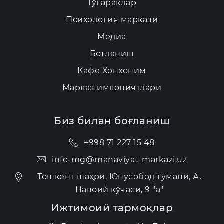
Тўгараклар
Психология маркази
Медиа
Боғланиш
Кафе Хонхоним
Марказ имкониятлари
Биз билан боғланиш
+998 71 227 15 48
info-mg@manaviyat-markazi.uz
Тошкент шаҳри, Юнусобод тумани, А.
Навоий кўчаси, 9 "а"
Ижтимоий тармоқлар