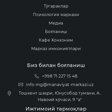
Тўгараклар
Психология маркази
Медиа
Боғланиш
Кафе Хонхоним
Марказ имкониятлари
Биз билан боғланиш
+998 71 227 15 48
info-mg@manaviyat-markazi.uz
Тошкент шаҳри, Юнусобод тумани, А.
Навоий кўчаси, 9 "а"
Ижтимоий тармоқлар