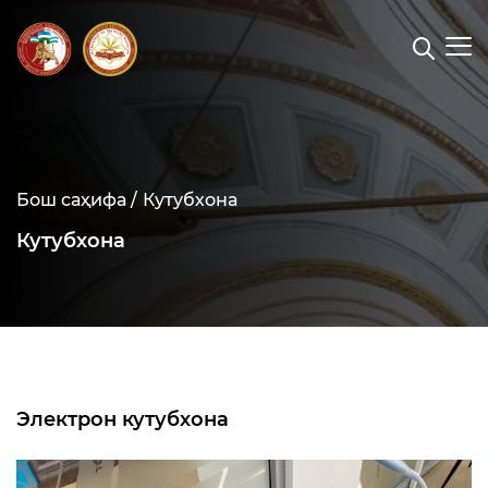
Бош саҳифа /
Кутубхона
Кутубхона
Электрон кутубхона