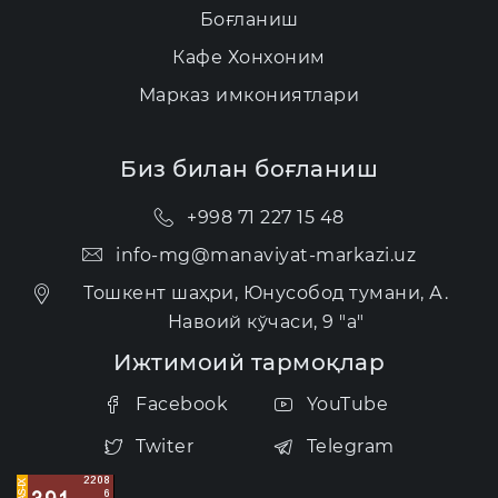
Боғланиш
Кафе Хонхоним
Марказ имкониятлари
Биз билан боғланиш
+998 71 227 15 48
info-mg@manaviyat-markazi.uz
Тошкент шаҳри, Юнусобод тумани, А.
Навоий кўчаси, 9 "а"
Ижтимоий тармоқлар
Facebook
YouTube
Twiter
Telegram