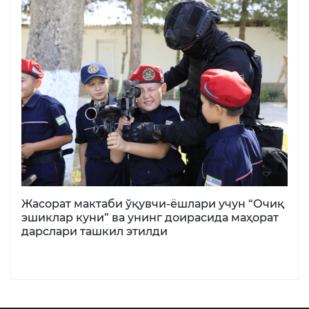
Жасорат мактаби ўқувчи-ёшлари учун “Очиқ
эшиклар куни” ва унинг доирасида маҳорат
дарслари ташкил этилди