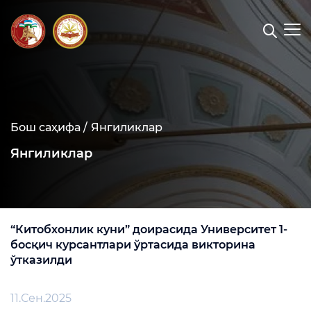
Бош саҳифа /
Янгиликлар
Янгиликлар
“Китобхонлик куни” доирасида Университет 1-
босқич курсантлари ўртасида викторина
ўтказилди
11.Сен.2025