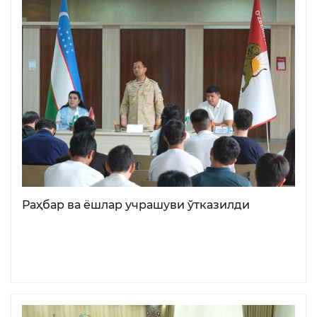
Раҳбар ва ёшлар учрашуви ўтказилди