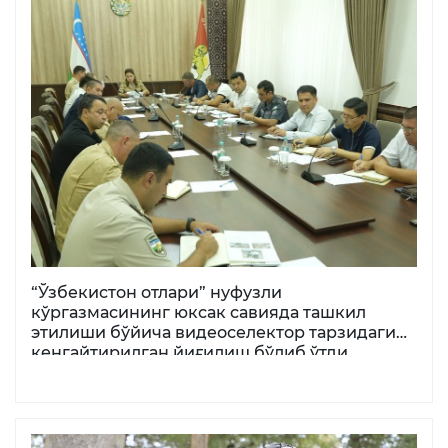
“Ўзбекистон отлари” нуфузли
кўргазмасининг юксак савияда ташкил
этилиши бўйича видеоселектор тарзидаги
кенгайтирилган йиғилиш бўлиб ўтди