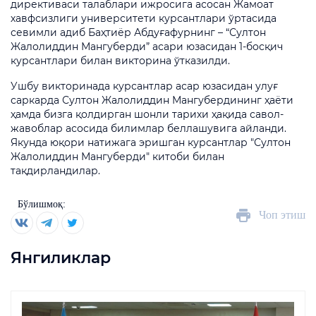
директиваси талаблари ижросига асосан Жамоат
хавфсизлиги университети курсантлари ўртасида
севимли адиб Баҳтиёр Абдуғафурнинг – “Султон
Жалолиддин Мангуберди” асари юзасидан 1-босқич
курсантлари билан викторина ўтказилди.
Ушбу викторинада курсантлар асар юзасидан улуғ
саркарда Султон Жалолиддин Мангубердининг ҳаёти
ҳамда бизга қолдирган шонли тарихи ҳақида савол-
жавоблар асосида билимлар беллашувига айланди.
Якунда юқори натижага эришган курсантлар "Султон
Жалолиддин Мангуберди" китоби билан
тақдирландилар.
Бўлишмоқ:
Чоп этиш
Янгиликлар