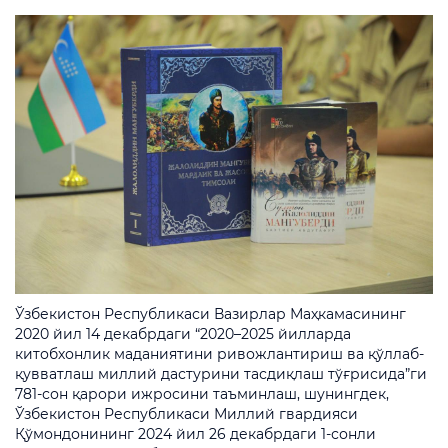
Ўзбекистон Республикаси Вазирлар Маҳкамасининг
2020 йил 14 декабрдаги “2020–2025 йилларда
китобхонлик маданиятини ривожлантириш ва қўллаб-
қувватлаш миллий дастурини тасдиқлаш тўғрисида”ги
781-сон қарори ижросини таъминлаш, шунингдек,
Ўзбекистон Республикаси Миллий гвардияси
Қўмондонининг 2024 йил 26 декабрдаги 1-сонли