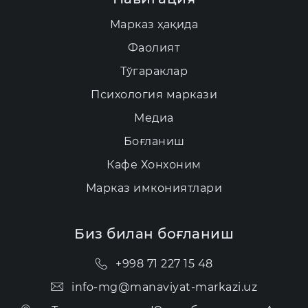
Марказ ҳақида
Фаолият
Тўгараклар
Психология маркази
Медиа
Боғланиш
Кафе Хонхоним
Марказ имкониятлари
Биз билан боғланиш
+998 71 227 15 48
info-mg@manaviyat-markazi.uz