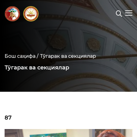
Бош саҳифа /
Тўгарак ва секциялар
Тўгарак ва секциялар
87