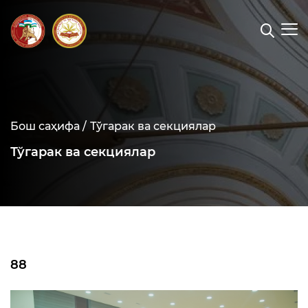
Бош саҳифа /
Тўгарак ва секциялар
Тўгарак ва секциялар
88