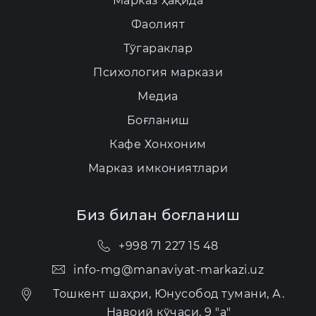
Марказ ҳақида
Фаолият
Тўгараклар
Психология маркази
Медиа
Боғланиш
Кафе Хонхоним
Марказ имкониятлари
Биз билан боғланиш
+998 71 227 15 48
info-mg@manaviyat-markazi.uz
Тошкент шаҳри, Юнусобод тумани, А.
Навоий кўчаси, 9 "а"