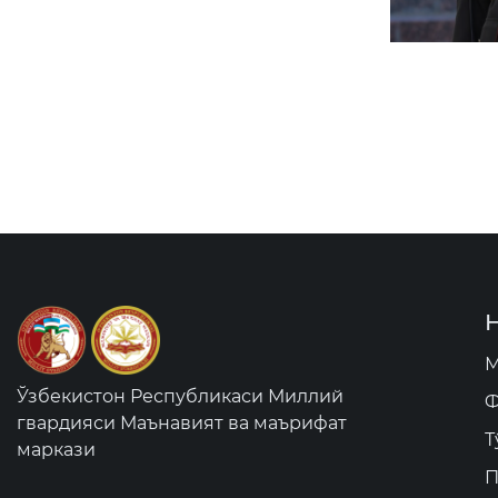
М
Ўзбекистон Республикаси Миллий
Ф
гвардияси Маънавият ва маърифат
Т
маркази
П