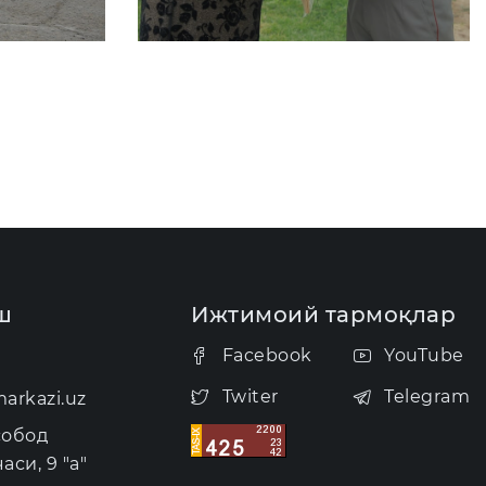
ш
Ижтимоий тармоқлар
Facebook
YouTube
Twiter
Telegram
arkazi.uz
собод
аси, 9 "а"