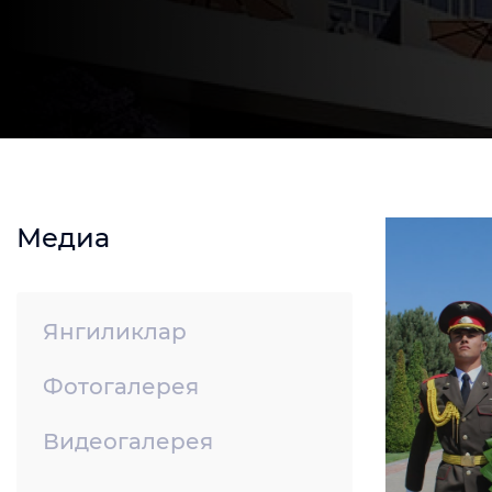
Медиа
Янгиликлар
Фотогалерея
Видеогалерея