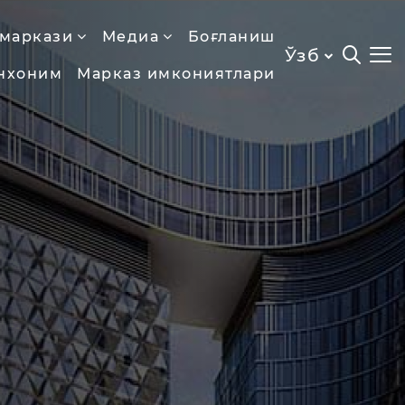
 маркази
Медиа
Боғланиш
Ўзб
нхоним
Марказ имкониятлари