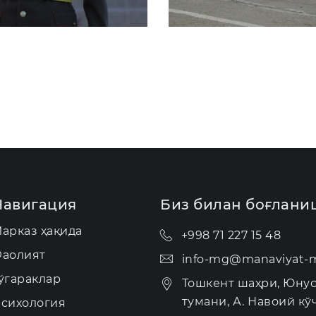
Навигация
Биз билан боғлани
арказ ҳақида
+998 71 227 15 48
аолият
info-mg@manaviyat-m
ўгараклар
Тошкент шаҳри, Юну
тумани, А. Навоий кўч
сихология