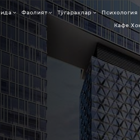
қида
Фаолият
Тўгараклар
Психология
Кафе Хо
я