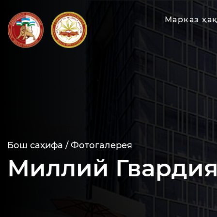
Марказ ҳа
Бош саҳифа /
Фотогалерея
Миллий Гварди