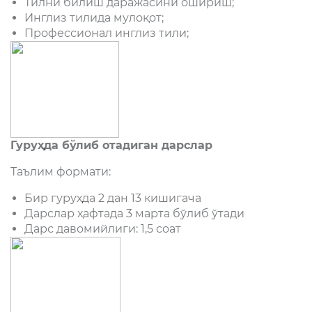
Тилни билиш даражасини ошириш;
Инглиз тилида мулоқот;
Профессионал инглиз тили;
Гуруҳда бўлиб отадиган дарслар
Таълим формати:
Бир гуруҳда 2 дан 13 кишигача
Дарслар ҳафтада 3 марта бўлиб ўтади
Дарс давомийлиги: 1,5 соат