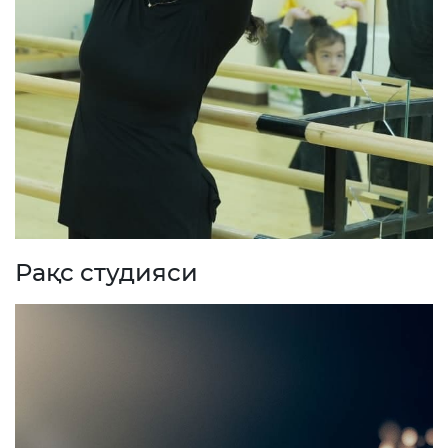
Рақс студияси