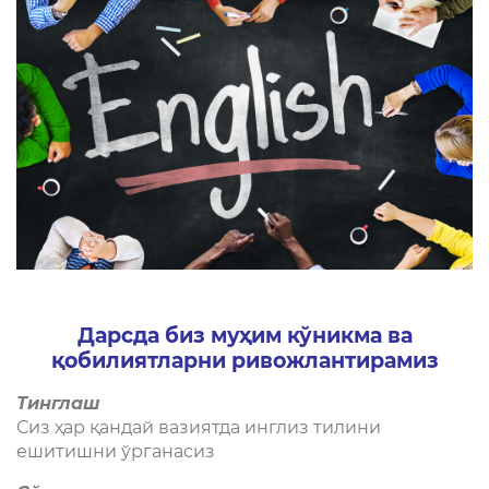
Дарсда биз муҳим кўникма ва
қобилиятларни ривожлантирамиз
Тинглаш
Сиз ҳар қандай вазиятда инглиз тилини
ешитишни ўрганасиз