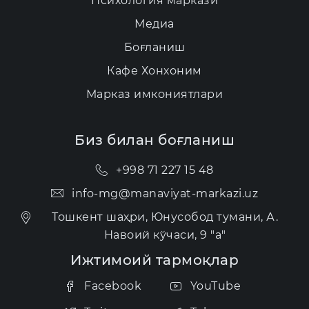
Психология маркази
Медиа
Боғланиш
Кафе Хонхоним
Марказ имкониятлари
Биз билан боғланиш
+998 71 227 15 48
info-mg@manaviyat-markazi.uz
Тошкент шаҳри, Юнусобод тумани, А.
Навоий кўчаси, 9 "а"
Ижтимоий тармоқлар
Facebook
YouTube