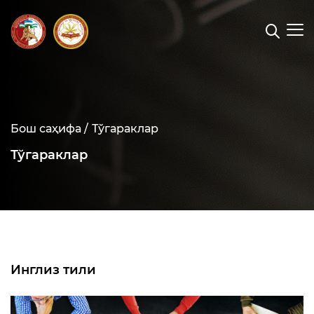
Бош саҳифа /
Тўгараклар
Тўгараклар
Инглиз тили