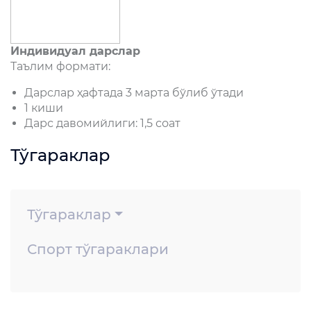
Индивидуал дарслар
Таълим формати:
Дарслар ҳафтада 3 марта бўлиб ўтади
1 киши
Дарс давомийлиги: 1,5 соат
Тўгараклар
Тўгараклар
Спорт тўгараклари