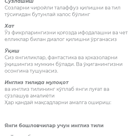
Сўзлашиш
Созларни чиройли талаффуз қилишни ва тил
тўсиғидан бутунлай халос бўлинг
Хат
Ўз фикрларингизни қоғозда ифодалашни ва чет
елликлар билан диалог қилишни ўрганасиз
Ўқиш
Сиз янгиликлар, фантастика ва ҳоказоларни
ўқишингиз мумкин бўлади. Ва ўқиганингизни
осонгина тушунасиз.
Инглиз тилида мулоқот
ва инглиз тилининг кўплаб янги луғат ва
сўзлашув амалиёти
Ҳар қандай мақсадларни амалга ошириш:
Янги бошловчилар учун инглиз тили