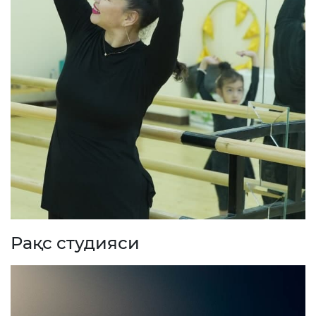
Рақс студияси