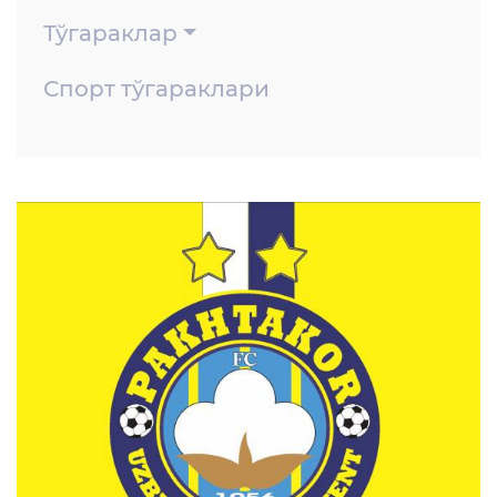
Тўгараклар
Спорт тўгараклари