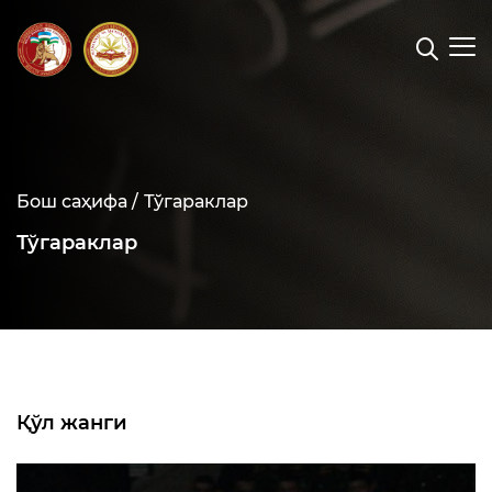
Бош саҳифа /
Тўгараклар
Тўгараклар
Қўл жанги