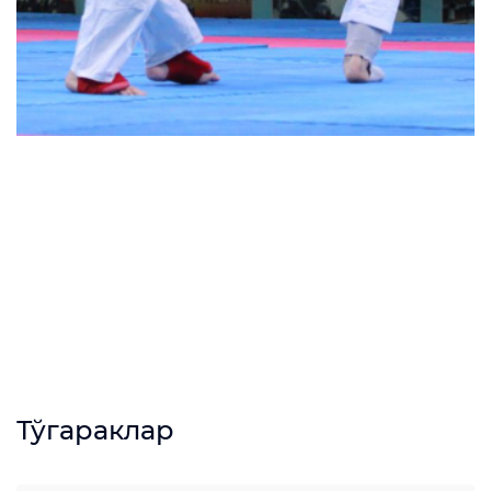
Тўгараклар