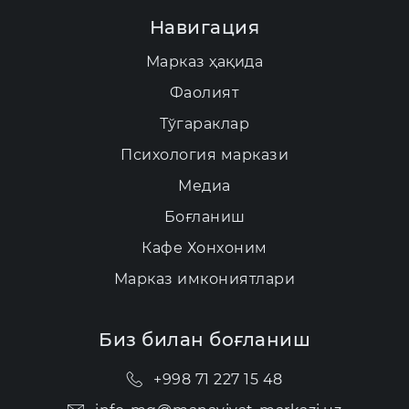
Навигация
Марказ ҳақида
Фаолият
Тўгараклар
Психология маркази
Медиа
Боғланиш
Кафе Хонхоним
Марказ имкониятлари
Биз билан боғланиш
+998 71 227 15 48