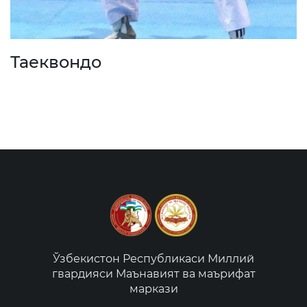
Таеквондо
Ўзбекистон Республикаси Миллий
гвардияси Маънавият ва маърифат
маркази