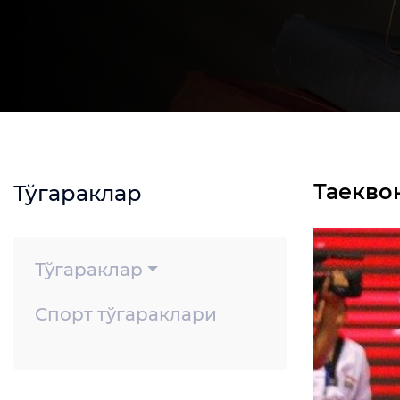
Таекво
Тўгараклар
Тўгараклар
Спорт тўгараклари