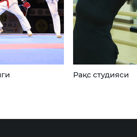
нги
Рақс студияси