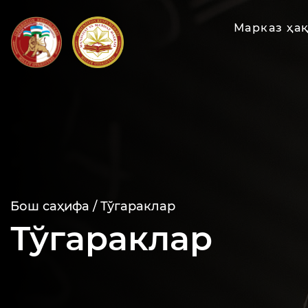
Марказ ҳа
Бош саҳифа /
Тўгараклар
Тўгараклар