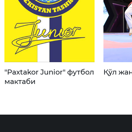
"Paxtakor Junior" футбол
Қўл жа
мактаби