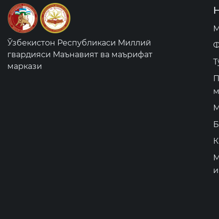
М
Ўзбекистон Республикаси Миллий
Ф
гвардияси Маънавият ва маърифат
Т
маркази
П
м
М
Б
К
М
и