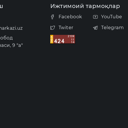
ш
Ижтимоий тармоқлар
Facebook
YouTube
Twiter
Telegram
arkazi.uz
собод
аси, 9 "а"