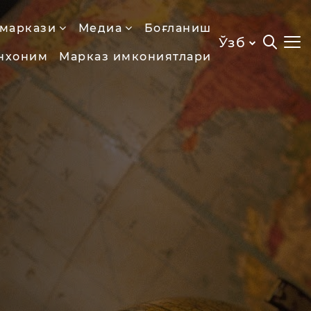
 маркази
Медиа
Боғланиш
Ўзб
нхоним
Марказ имкониятлари