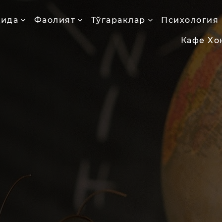
қида
Фаолият
Тўгараклар
Психология
Кафе Хо