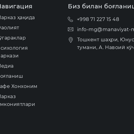
Навигация
Биз билан боғлани
арказ ҳақида
+998 71 227 15 48
аолият
info-mg@manaviyat-m
ўгараклар
Тошкент шаҳри, Юну
тумани, А. Навоий кўч
сихология
аркази
едиа
оғланиш
афе Хонхоним
арказ
мкониятлари