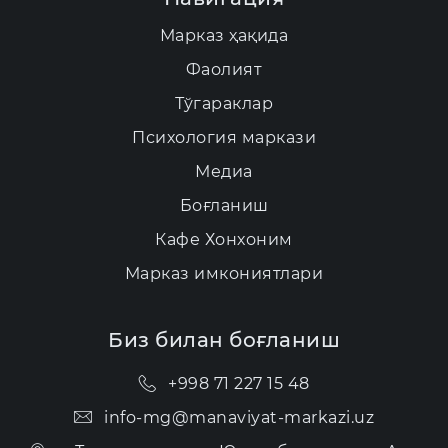
Марказ ҳақида
Фаолият
Тўгараклар
Психология маркази
Медиа
Боғланиш
Кафе Хонхоним
Марказ имкониятлари
Биз билан боғланиш
+998 71 227 15 48
info-mg@manaviyat-markazi.uz