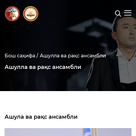
Бош саҳифа /
Ашулла ва рақс ансамбли
Ашулла ва рақс ансамбли
Ашула ва рақс ансамбли