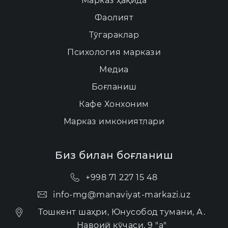
Марказ ҳақида
Фаолият
Тўгараклар
Психология маркази
Медиа
Боғланиш
Кафе Хонхоним
Марказ имкониятлари
Биз билан боғланиш
+998 71 227 15 48
info-mg@manaviyat-markazi.uz
Тошкент шаҳри, Юнусобод тумани, А.
Навоий кўчаси, 9 "а"