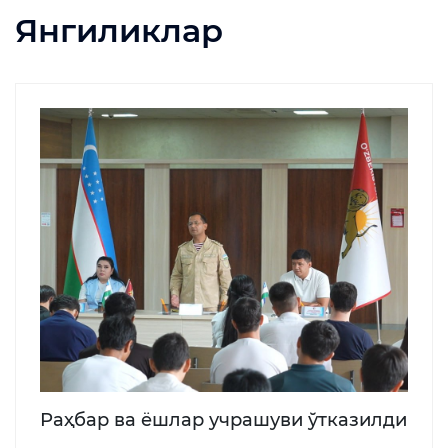
Янгиликлар
Раҳбар ва ёшлар учрашуви ўтказилди