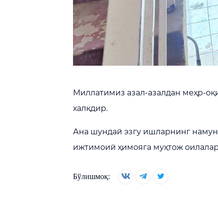
Миллатимиз азал-азалдан меҳр-оқи
халқдир.
Ана шундай эзгу ишларнинг намун
ижтимоий ҳимояга муҳтож оилалар
Бўлишмоқ: