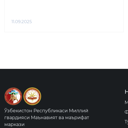
11.09.2025
М
Ўзбекистон Республикаси Миллий
Ф
гвардияси Маънавият ва маърифат
Т
маркази