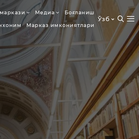
 маркази
Медиа
Боғланиш
Ўзб
нхоним
Марказ имкониятлари