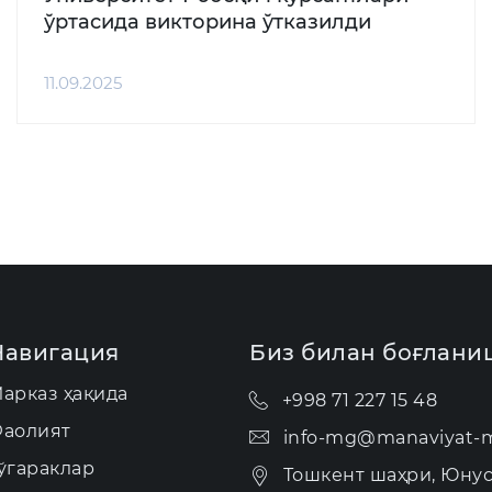
ўртасида викторина ўтказилди
11.09.2025
Навигация
Биз билан боғлани
арказ ҳақида
+998 71 227 15 48
аолият
info-mg@manaviyat-m
ўгараклар
Тошкент шаҳри, Юну