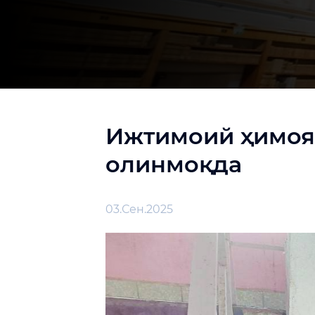
Ижтимоий ҳимояг
олинмоқда
03.Сен.2025