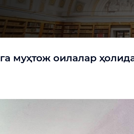
а муҳтож оилалар ҳолида