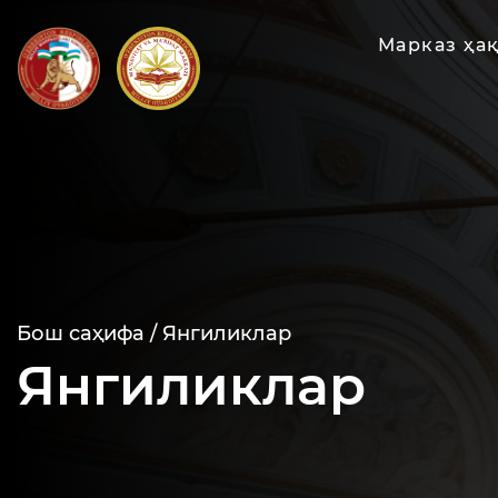
Марказ ҳа
Бош саҳифа /
Янгиликлар
Янгиликлар