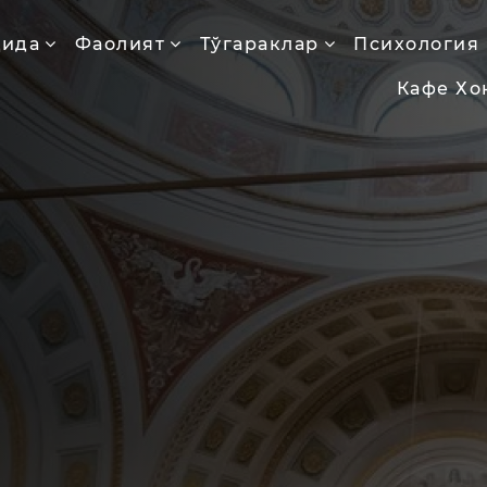
қида
Фаолият
Тўгараклар
Психология
Кафе Хо