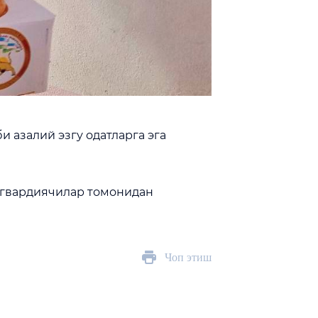
 азалий эзгу одатларга эга
 гвардиячилар томонидан
Чоп этиш