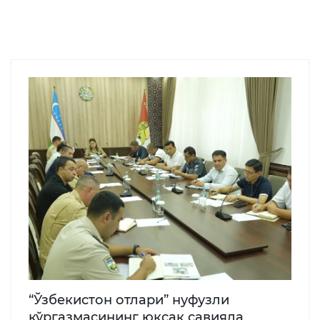
“Ўзбекистон отлари” нуфузли
кўргазмасининг юксак савияда