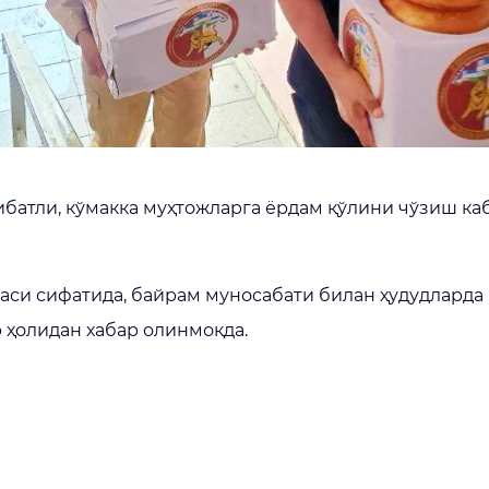
батли, кўмакка муҳтожларга ёрдам қўлини чўзиш каби
аси сифатида, байрам муносабати билан ҳудудларда
 ҳолидан хабар олинмоқда.