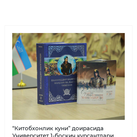
“Китобхонлик куни” доирасида
Университет 1-босқич курсантлари