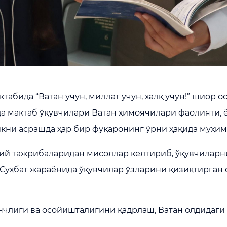
абида “Ватан учун, миллат учун, халқ учун!” шиор о
да мактаб ўқувчилари Ватан ҳимоячилари фаолияти,
кни асрашда ҳар бир фуқаронинг ўрни ҳақида муҳим
ий тажрибаларидан мисоллар келтириб, ўқувчиларни
Суҳбат жараёнида ўқувчилар ўзларини қизиқтирган 
нчлиги ва осойишталигини қадрлаш, Ватан олдидаги 