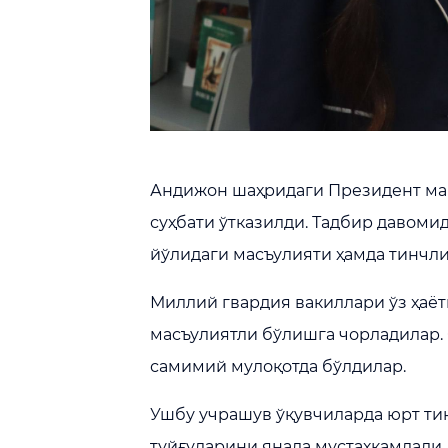
Андижон шаҳридаги Президент макт
суҳбати ўтказилди. Тадбир давоми
йўлидаги масъулияти ҳамда тинчли
Миллий гвардия вакиллари ўз ҳаёт
масъулиятли бўлишга чорладилар. 
самимий мулоқотда бўлдилар.
Ушбу учрашув ўқувчиларда юрт ти
туйғуларини янада мустаҳкамлади.