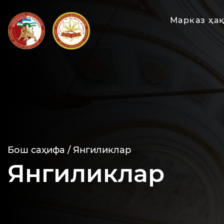
Марказ ҳа
Бош саҳифа /
Янгиликлар
Янгиликлар