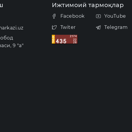
ш
Ижтимоий тармоқлар
Facebook
YouTube
Twiter
Telegram
arkazi.uz
собод
аси, 9 "а"