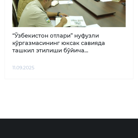
“Ўзбекистон отлари” нуфузли
кўргазмасининг юксак савияда
ташкил этилиши бўйича
видеоселектор тарзидаги
кенгайтирилган йиғилиш бўлиб ўтди
11.09.2025