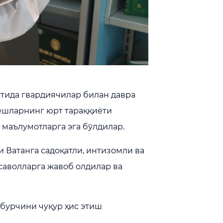
стида гвардиячилар билан давра
 ёшларнинг юрт тараққиёти
 маълумотларга эга бўлдилар.
 Ватанга садоқатли, интизомли ва
саволларга жавоб олдилар ва
бурчини чуқур ҳис этиш