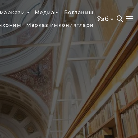
 маркази
Медиа
Боғланиш
Ўзб
нхоним
Марказ имкониятлари