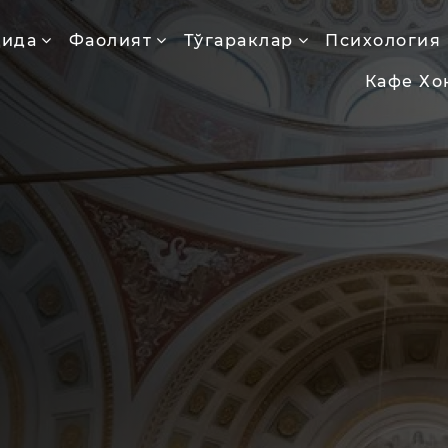
қида
Фаолият
Тўгараклар
Психология
Кафе Хо