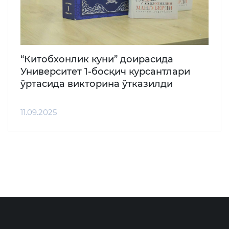
“Китобхонлик куни” доирасида
Университет 1-босқич курсантлари
ўртасида викторина ўтказилди
11.09.2025