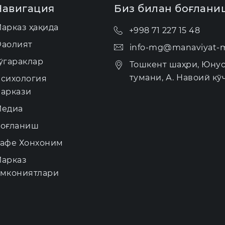
Навигация
Биз билан боғлани
арказ ҳақида
+998 71 227 15 48
аолият
info-mg@manaviyat-m
ўгараклар
Тошкент шаҳри, Юну
тумани, А. Навоий кўч
сихология
аркази
едиа
оғланиш
афе Хонхоним
арказ
мкониятлари