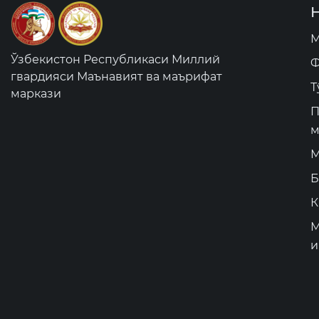
М
Ўзбекистон Республикаси Миллий
Ф
гвардияси Маънавият ва маърифат
Т
маркази
П
м
М
Б
К
М
и