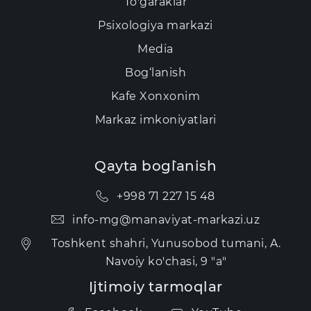
To'garaklar
Psixologiya markazi
Media
Bog‘lanish
Kаfе Xonxonim
Markaz imkoniyatlari
Qayta bog`lanish
+998 71 227 15 48
info-mg@manaviyat-markazi.uz
Toshkent shahri, Yunusobod tumani, A.
Navoiy ko'chasi, 9 "a"
Ijtimoiy tarmoqlar