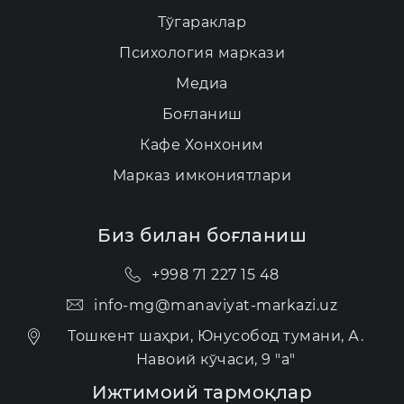
Тўгараклар
Психология маркази
Медиа
Боғланиш
Кафе Хонхоним
Марказ имкониятлари
Биз билан боғланиш
+998 71 227 15 48
info-mg@manaviyat-markazi.uz
Тошкент шаҳри, Юнусобод тумани, А.
Навоий кўчаси, 9 "а"
Ижтимоий тармоқлар