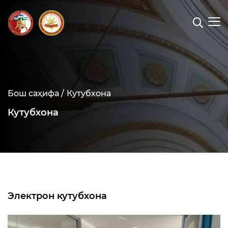
Бош саҳифа /
Кутубхона
Кутубхона
Электрон кутубхона