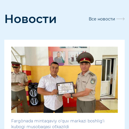
Новости
Все новости
Farg`onada mintaqaviy o'quv markazi boshlig'i
kubogi musobaqasi o`tkazildi