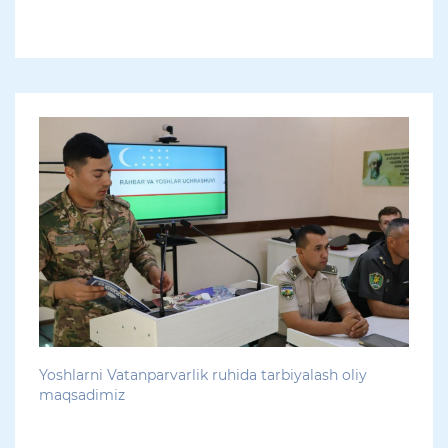
Yoshlarni Vatanparvarlik ruhida tarbiyalash oliy
maqsadimiz