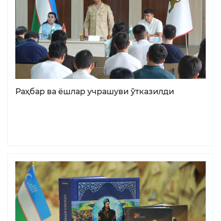
Раҳбар ва ёшлар учрашуви ўтказилди