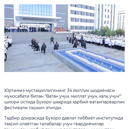
Юртимиз мустақиллигининг 34 йиллик шодиёнаси
муносабати билан "Ватан учун, миллат учун, халқ учун!"
шиори остида Бухоро шаҳрида ҳарбий-ватанпарварлик
фестивали ташкил этилди.
Тадбир доирасида Бухоро давлат тиббиёт институтида
таҳсил олаётган талабалар учун гвардиячилар