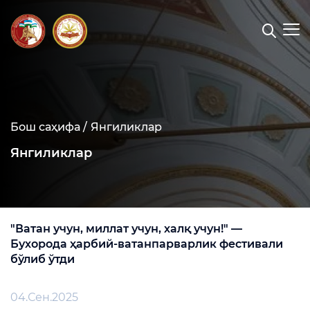
Бош саҳифа /
Янгиликлар
Янгиликлар
"Ватан учун, миллат учун, халқ учун!" —
Бухорода ҳарбий-ватанпарварлик фестивали
бўлиб ўтди
04.Сен.2025