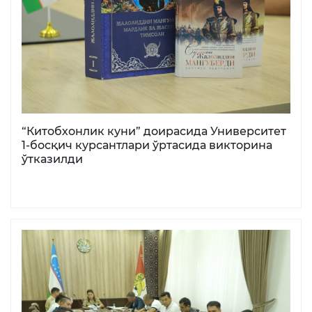
“Китобхонлик куни” доирасида Университет
1-босқич курсантлари ўртасида викторина
ўтказилди