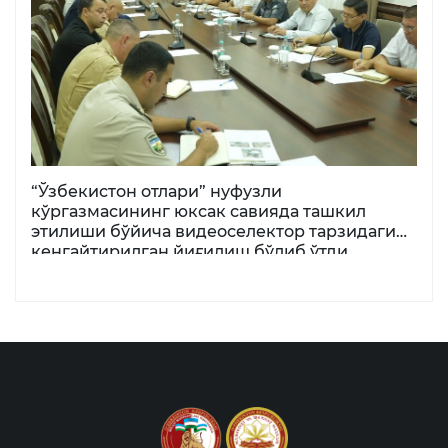
“Ўзбекистон отлари” нуфузли
кўргазмасининг юксак савияда ташкил
этилиши бўйича видеоселектор тарзидаги
кенгайтирилган йиғилиш бўлиб ўтди