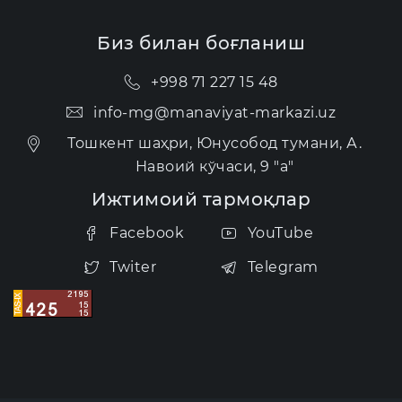
Биз билан боғланиш
+998 71 227 15 48
info-mg@manaviyat-markazi.uz
Тошкент шаҳри, Юнусобод тумани, А.
Навоий кўчаси, 9 "а"
Ижтимоий тармоқлар
Facebook
YouTube
Twiter
Telegram