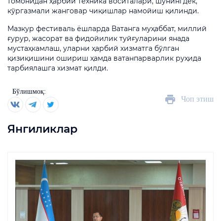
томонидан ҳарбий техника воситалари, шунингдек,
кўргазмали жанговар чиқишлар намойиш қилинди.
Мазкур фестиваль ёшларда Ватанга муҳаббат, миллий
ғурур, жасорат ва фидойилик туйғуларини янада
мустаҳкамлаш, уларни ҳарбий хизматга бўлган
қизиқишини ошириш ҳамда ватанпарварлик руҳида
тарбиялашга хизмат қилди.
Бўлишмоқ:
Чоп этиш
Янгиликлар