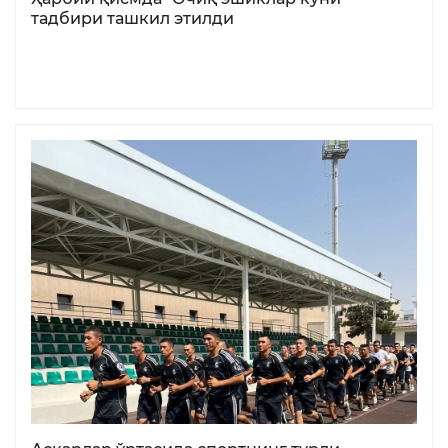
тадбири ташкил этилди