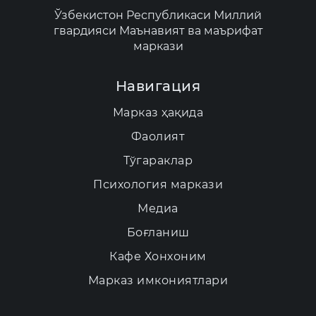
Ўзбекистон Республикаси Миллий
гвардияси Маънавият ва маърифат
маркази
Навигация
Марказ ҳақида
Фаолият
Тўгараклар
Психология маркази
Медиа
Боғланиш
Кафе Хонхоним
Марказ имкониятлари