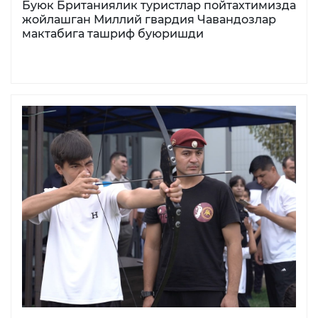
Буюк Британиялик туристлар пойтахтимизда
жойлашган Миллий гвардия Чавандозлар
мактабига ташриф буюришди