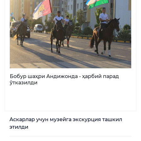
Бобур шаҳри Андижонда - ҳарбий парад
ўтказилди
Аскарлар учун музейга экскурция ташкил
этилди