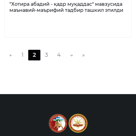
"Хотира абадий - қадр муқаддас" мавзусида
маънавий-маърифий тадбир ташкил этилди
←
1
2
3
4
→
»