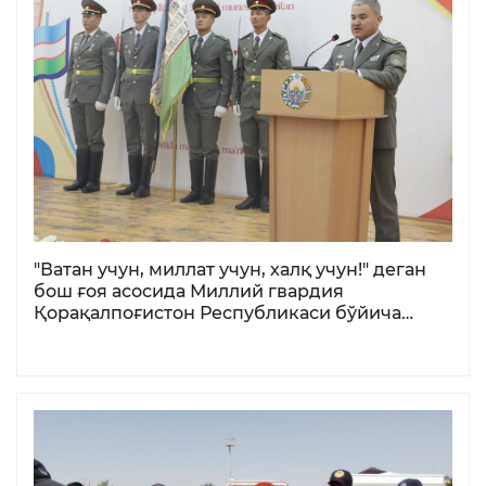
"Ватан учун, миллат учун, халқ учун!" деган
бош ғоя асосида Миллий гвардия
Қорақалпоғистон Республикаси бўйича
бошқармасида мустақиллигимизнинг 34
йиллигига бағишланган тантанали байрам
тадбири бўлиб ўтди