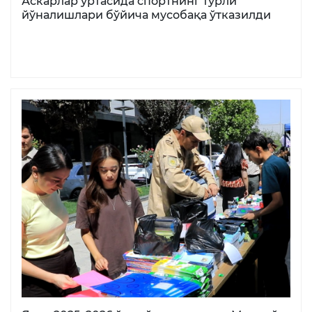
Аскарлар ўртасида спортнинг турли
йўналишлари бўйича мусобақа ўтказилди