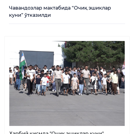
Чавандозлар мактабида “Очиқ эшиклар
куни” ўтказилди
Ҳарбий қисмда "Очиқ эшиклар куни"