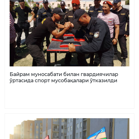
Байрам муносабати билан гвардиячилар
ўртасида спорт мусобақалари ўтказилди