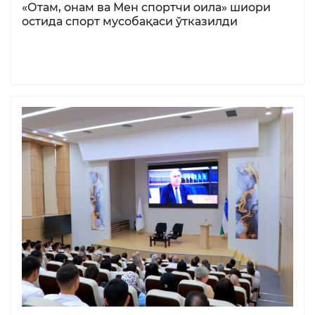
«Отам, онам ва Мен спортчи оила» шиори
остида спорт мусобақаси ўтказилди