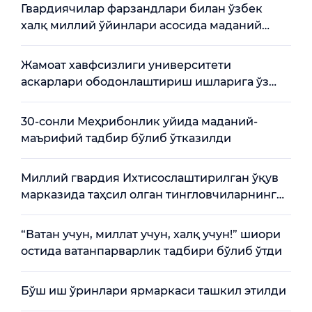
Гвардиячилар фарзандлари билан ўзбек
халқ миллий ўйинлари асосида маданий
-маърифий тадбир ташкил этилди
Жамоат хавфсизлиги университети
аскарлари ободонлаштириш ишларига ўз
ҳиссаларини қўшдилар
30-сонли Меҳрибонлик уйида маданий-
маърифий тадбир бўлиб ўтказилди
Миллий гвардия Ихтисослаштирилган ўқув
марказида таҳсил олган тингловчиларнинг
навбатдаги битирувига бағишланган
тантанали маросим бўлиб ўтди
“Ватан учун, миллат учун, халқ учун!” шиори
остида ватанпарварлик тадбири бўлиб ўтди
Бўш иш ўринлари ярмаркаси ташкил этилди