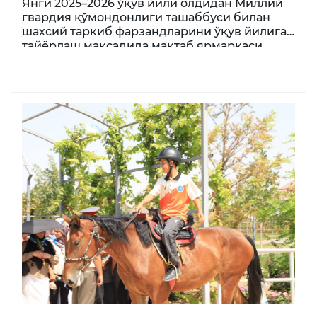
Янги 2025–2026 ўқув йили олдидан Миллий
гвардия қўмондонлиги ташаббуси билан
шахсий таркиб фарзандларини ўқув йилига
тайёрлаш мақсадида мактаб ярмаркаси
ташкил этилди